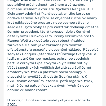
spolehlivé průchodnosti terénem a výrazném,
nicméně účelném exteriéru. Vychází z Rangeru XLT.
Ochranný odolný stříkaný povlak vnitřku korby se
dodává sériově. Na přání lze objednat ručně ovládaný
kryt nákladového prostoru nebo pevnou střechu
Aeroklas. Tyto prvky se pro Wolftrak dodávají v matně
černém provedení, které koresponduje s černými
detaily vozu.Trubkový rám určený exkluzivně pro to
Ranger Wolftrak uděluje vozu robustní vzhled,
zároveň ale slouží jako základna pro montáž
příslušenství a usnadňuje upevnění nákladu. Působivý
šedý lak Conquer (standard) zdůrazňuje tvary vozu a
ladí s matně černou maskou, ochranou spodních
partií a černými 17palcovými koly z lehké slitiny.
Výčet specifických vnějších detailů završují černé
emblémy Wolftrak a plastové boční nášlapy. K
dispozici je rovněž šedý odstín Sea (na přání). K
exkluzivním detailům interiéru patří loga Wolftrak,
matně černá palubní deska a dveřní výplně nebo
odolné vkládané rohože.
U prodejců Ford se oba modely objeví v listopadu
2021.