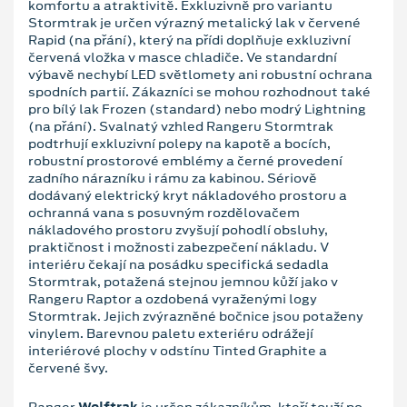
komfortu a atraktivitě. Exkluzivně pro variantu
Stormtrak je určen výrazný metalický lak v červené
Rapid (na přání), který na přídi doplňuje exkluzivní
červená vložka v masce chladiče. Ve standardní
výbavě nechybí LED světlomety ani robustní ochrana
spodních partií. Zákazníci se mohou rozhodnout také
pro bílý lak Frozen (standard) nebo modrý Lightning
(na přání). Svalnatý vzhled Rangeru Stormtrak
podtrhují exkluzivní polepy na kapotě a bocích,
robustní prostorové emblémy a černé provedení
zadního nárazníku i rámu za kabinou. Sériově
dodávaný elektrický kryt nákladového prostoru a
ochranná vana s posuvným rozdělovačem
nákladového prostoru zvyšují pohodlí obsluhy,
praktičnost i možnosti zabezpečení nákladu. V
interiéru čekají na posádku specifická sedadla
Stormtrak, potažená stejnou jemnou kůží jako v
Rangeru Raptor a ozdobená vyraženými logy
Stormtrak. Jejich zvýrazněné bočnice jsou potaženy
vinylem. Barevnou paletu exteriéru odrážejí
interiérové plochy v odstínu Tinted Graphite a
červené švy.
Ranger
Wolftrak
je určen zákazníkům, kteří touží po