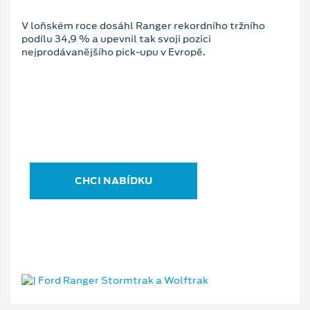
V loňském roce dosáhl Ranger rekordního tržního
podílu 34,9 % a upevnil tak svoji pozici
nejprodávanějšího pick-upu v Evropě.
CHCI NABÍDKU