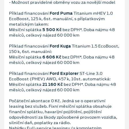
- Možnost pravidelné obměny vozu za novější model
Příklad financování
Ford Puma
Titanium mHEV 1.0
EcoBoost, 125 k, 6st. manuální, s příplatkovým
metalickým lakem:
Měsíční splátka
5 500 Kč
bez DPH*. Doba nájmu 48
měsíců, celkový nájezd 60 000 km
Příklad financování
Ford Kuga
Titanium 1.5 EcoBoost,
150 k, 6st. manuální:
Měsíční splátka
6 606 Kč
bez DPH*. Doba nájmu 48
měsíců, celkový nájezd 60 000 km
Příklad financování
Ford Explorer
ST-Line 3.0
EcoBoost (PHEV) AWD, 457 k, 10st. automatická:
Měsíční splátka
21 160 Kč
bez DPH*. Doba nájmu 48
měsíců, celkový nájezd 60 000 km
Počáteční akontace 0 Kč. Jedná se o operativní
leasing bez služeb. Fixní měsíční splátka obsahuje
finanční splátku, havarijní pojištění, pojištění
odpovědnosti za škody způsobené provozem vozidla,
silniční daň, poplatky za rádio.
Nabídku Full-service leasingu (s kompletním