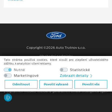
Copyright ©2026 Auto Trutnov s.r.o.
Obchodní podmínky
Tato stránka používá cookies, které slouží pro zlepšení uživatelského
zážitku, k analytice i cílení reklamy.
Ochrana osobních údajů
Nutné
Statistické
Prohlášení o zpracování údajů konečných zákazníků
Marketingové
Zobrazit detaily
Při tvorbě videí a obrázků na tomto webu je využíváno kombinace
Odmítnout
Povolit vybrané
Povolit vše
tradičních fotografií či videí, počítačem generovaných snímků (CGI)
z digitálních modelů vozidel a generativní umělé inteligence (gen-
AI).