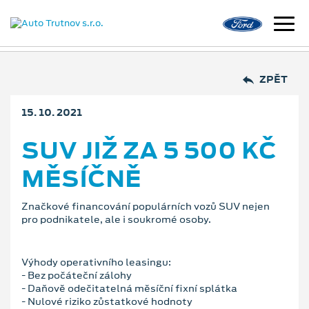
ZPĚT
15. 10. 2021
SUV JIŽ ZA 5 500 KČ
MĚSÍČNĚ
Značkové financování populárních vozů SUV nejen
pro podnikatele, ale i soukromé osoby.
Výhody operativního leasingu:
- Bez počáteční zálohy
- Daňově odečitatelná měsíční fixní splátka
- Nulové riziko zůstatkové hodnoty