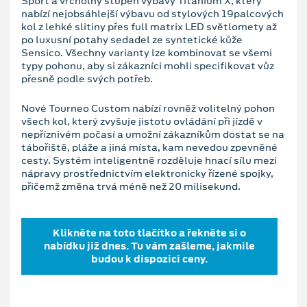
Sport a vrcholný stupeň výbavy Titanium X, který
nabízí nejobsáhlejší výbavu od stylových 19palcových
kol z lehké slitiny přes full matrix LED světlomety až
po luxusní potahy sedadel ze syntetické kůže
Sensico. Všechny varianty lze kombinovat se všemi
typy pohonu, aby si zákazníci mohli specifikovat vůz
přesně podle svých potřeb.
Nové Tourneo Custom nabízí rovněž volitelný pohon
všech kol, který zvyšuje jistotu ovládání při jízdě v
nepříznivém počasí a umožní zákazníkům dostat se na
tábořiště, pláže a jiná místa, kam nevedou zpevněné
cesty. Systém inteligentně rozděluje hnací sílu mezi
nápravy prostřednictvím elektronicky řízené spojky,
přičemž změna trvá méně než 20 milisekund.
Klikněte na toto tlačítko a řekněte si o
nabídku již dnes. Tu vám zašleme, jakmile
budou k dispozici ceny.