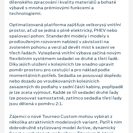
dílenského zpracování i kvality materiálů a bohaté
výbavě s mnoha prémiovými funkcemi a
technologiemi.
Optimalizovaná platforma zajišťuje velkorysý vnitřní
prostor, ať už se jedná o plně elektrický, PHEV nebo
spalovací pohon. Standardní modely i modely s
prodlouženým rozvorem nabízejí v závislosti na
zvoleném pohonu a verzi až devět míst k sezení ve
třech řadách. Vylepšená vnitřní výbava začíná novým
flexibilním systémem sedadel ve druhé a třetí řadě.
Díky jejich uložení v kolejnicích lze snadno upravit
poměr prostoru pro cestující a pro náklad podle
momentálních potřeb. Sedadla se posouvají dopředu
nebo dozadu po vroubkovaných kolejnicích
zasazených do podlahy v zadní části kabiny, popřípadě
je lze zcela vyjmout. Každé ze tří sedadel druhé řady
lze posouvat samostatně, zatímco sedadla třetí řady
jsou dělená v poměru 2:1.
Zájemci o nové Tourneo Custom mohou vybírat z
několika atraktivních modelových variant. Patří k nim
dobrodružně stylizovaný model Active, dynamický