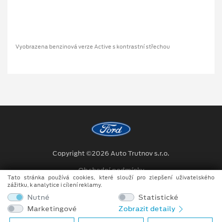
Vyobrazena benzinová verze Active s kontrastní střechou
Copyright ©2026 Auto Trutnov s.r.o.
Obchodní podmínky
Tato stránka používá cookies, které slouží pro zlepšení uživatelského
zážitku, k analytice i cílení reklamy.
Ochrana osobních údajů
Nutné
Statistické
Prohlášení o zpracování údajů konečných zákazníků
Marketingové
Zobrazit detaily