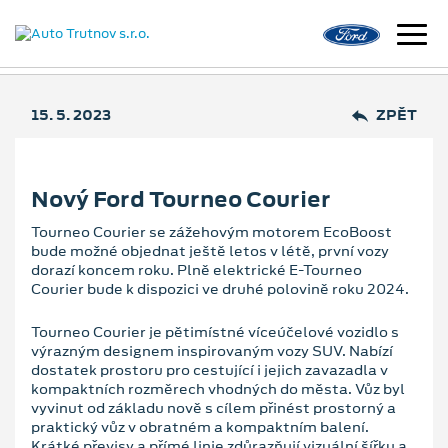
15. 5. 2023
ZPĚT
Nový Ford Tourneo Courier
Tourneo Courier se zážehovým motorem EcoBoost
bude možné objednat ještě letos v létě, první vozy
dorazí koncem roku. Plně elektrické E-Tourneo
Courier bude k dispozici ve druhé polovině roku 2024.
Tourneo Courier je pětimístné víceúčelové vozidlo s
výrazným designem inspirovaným vozy SUV. Nabízí
dostatek prostoru pro cestující i jejich zavazadla v
kompaktních rozměrech vhodných do města. Vůz byl
vyvinut od základu nově s cílem přinést prostorný a
praktický vůz v obratném a kompaktním balení.
Krátké převisy a přímé linie zdůrazňují vizuální šířku a