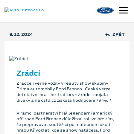
9. 12. 2024
ZPĚT
Zrádci
Zrádce i věrné vozily v reality show skupiny
Prima automobily Ford Bronco. Česká verze
detektivní hra The Traitors - Zrádci zaujala
diváky a na csfd.cz získala hodnocení 79 %. *
V rámci partnerství hrál legendární americký
off-road Ford Bronco důležitou roli ve hře tím,
že přepravoval soutěžící po malebném okolí
hradu Křivoklát, kde se show natáčela. Ford