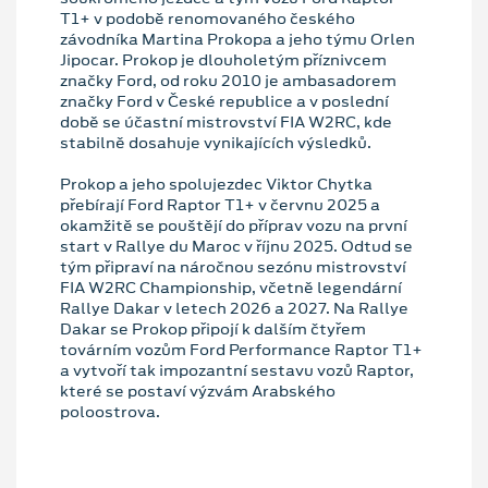
T1+ v podobě renomovaného českého
závodníka Martina Prokopa a jeho týmu Orlen
Jipocar. Prokop je dlouholetým příznivcem
značky Ford, od roku 2010 je ambasadorem
značky Ford v České republice a v poslední
době se účastní mistrovství FIA W2RC, kde
stabilně dosahuje vynikajících výsledků.
Prokop a jeho spolujezdec Viktor Chytka
přebírají Ford Raptor T1+ v červnu 2025 a
okamžitě se pouštějí do příprav vozu na první
start v Rallye du Maroc v říjnu 2025. Odtud se
tým připraví na náročnou sezónu mistrovství
FIA W2RC Championship, včetně legendární
Rallye Dakar v letech 2026 a 2027. Na Rallye
Dakar se Prokop připojí k dalším čtyřem
továrním vozům Ford Performance Raptor T1+
a vytvoří tak impozantní sestavu vozů Raptor,
které se postaví výzvám Arabského
poloostrova.