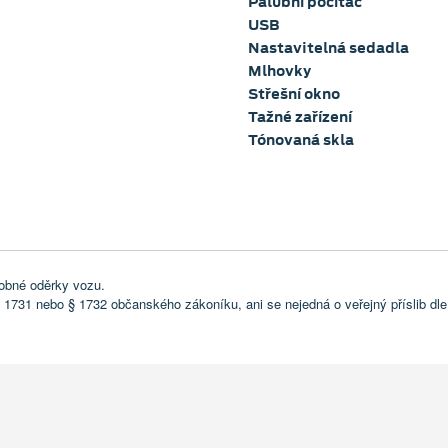
Palubní počítač
USB
Nastavitelná sedadla
Mlhovky
Střešní okno
Tažné zařízení
Tónovaná skla
obné oděrky vozu.
 1731 nebo § 1732 občanského zákoníku, ani se nejedná o veřejný příslib dle