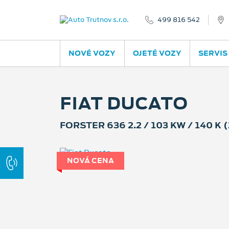
499 816 542
NOVÉ VOZY
OJETÉ VOZY
SERVIS
FIAT DUCATO
FORSTER 636 2.2 / 103 KW / 140 K 
NOVÁ CENA