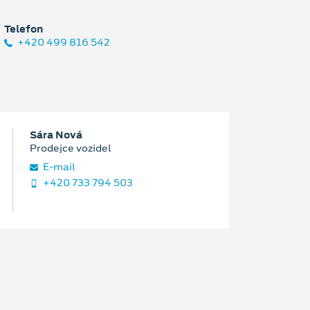
Telefon
+420 499 816 542
Sára Nová
Prodejce vozidel
E‑mail
+420 733 794 503