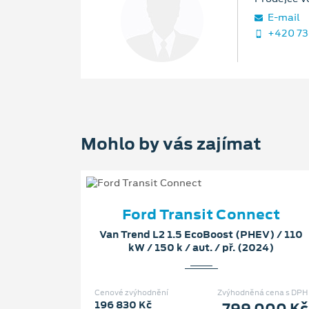
E‑mail
+420 73
Mohlo by vás zajímat
Ford Transit Connect
Van Trend L2 1.5 EcoBoost (PHEV) / 110
kW / 150 k / aut. / př. (2024)
Cenové zvýhodnění
Zvýhodněná cena s DPH
196 830 Kč
799 000 Kč