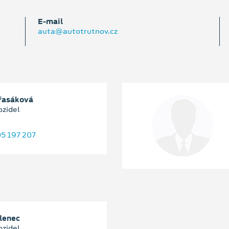
E‑mail
auta@autotrutnov.cz
Třasáková
ozidel
5 197 207
lenec
ozidel