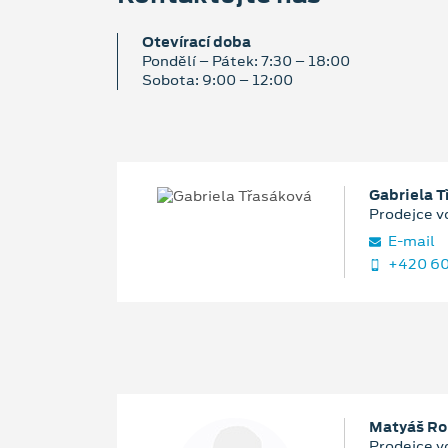
Otevírací doba
Pondělí – Pátek: 7:30 – 18:00
Sobota: 9:00 – 12:00
Gabriela 
Prodejce v
E‑mail
+420 60
Matyáš Ro
Prodejce v