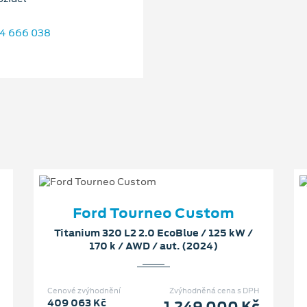
4 666 038
Ford Tourneo Custom
Titanium 320 L2 2.0 EcoBlue / 125 kW /
170 k / AWD / aut. (2024)
Cenové zvýhodnění
Zvýhodněná cena s DPH
409 063 Kč
1 249 000 Kč