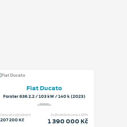
Fiat Ducato
Forster 636 2.2 / 103 kW / 140 k (2023)
Cenové zvýhodnění
Zvýhodněná cena s DPH
207 200 Kč
1 390 000 Kč