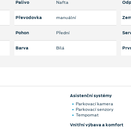
Palivo
Nafta
Odp
Převodovka
manuální
Zem
Pohon
Přední
Serv
Barva
Bílá
Prvn
Asistenční systémy
Parkovací kamera
Parkovací senzory
Tempomat
Vnitřní výbava a komfort