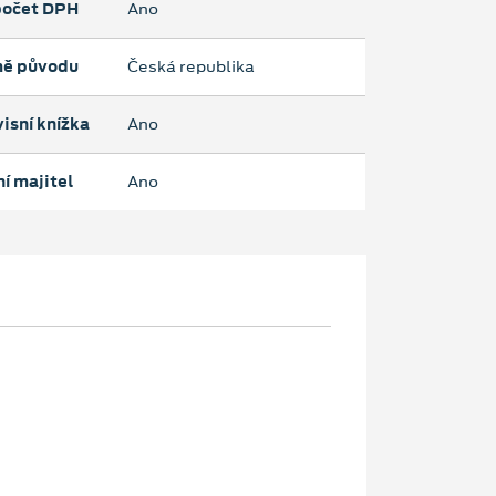
očet DPH
Ano
ě původu
Česká republika
isní knížka
Ano
í majitel
Ano