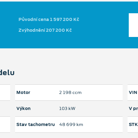
Původní cena 1 597 200 Kč
Zvýhodnění 207 200 Kč
delu
Motor
2 198 ccm
VIN
Výkon
103 kW
V p
Stav tachometru
48 699 km
STK