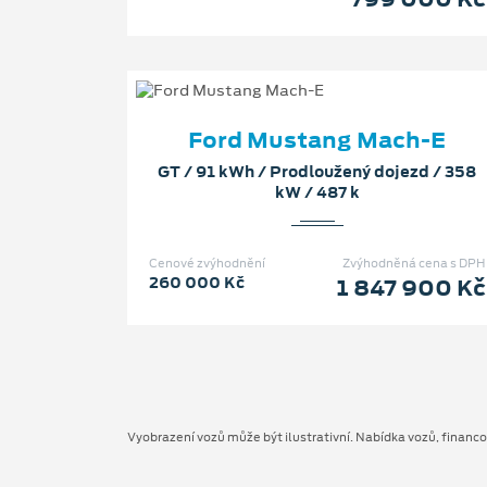
Ford Mustang Mach-E
GT / 91 kWh / Prodloužený dojezd / 358
kW / 487 k
Cenové zvýhodnění
Zvýhodněná cena s DPH
260 000 Kč
1 847 900 Kč
Vyobrazení vozů může být ilustrativní. Nabídka vozů, financ