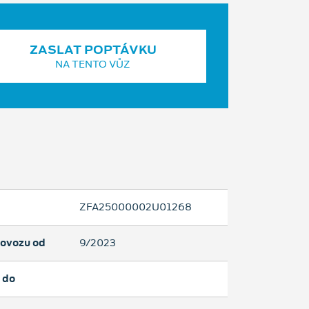
ZASLAT POPTÁVKU
NA TENTO VŮZ
ZFA25000002U01268
rovozu od
9/2023
 do