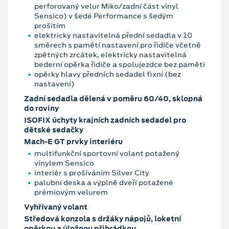
perforovaný velur Miko/zadní část vinyl
Sensico) v šedé Performance s šedým
prošitím
elektricky nastavitelná přední sedadla v 10
směrech s pamětí nastavení pro řidiče včetně
zpětných zrcátek, elektricky nastavitelná
bederní opěrka řidiče a spolujezdce bez paměti
opěrky hlavy předních sedadel fixní (bez
nastavení)
Zadní sedadla dělená v poměru 60/40, sklopná
do roviny
ISOFIX úchyty krajních zadních sedadel pro
dětské sedačky
Mach-E GT prvky interiéru
multifunkční sportovní volant potažený
vinylem Sensico
interiér s prošíváním Silver City
palubní deska a výplně dveří potažené
prémiovým velurem
Vyhřívaný volant
Středová konzola s držáky nápojů, loketní
opěrkou a úložnou přihrádkou