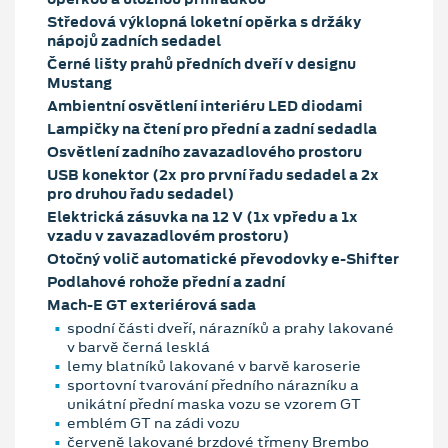
Středová výklopná loketní opěrka s držáky
nápojů zadních sedadel
Černé lišty prahů předních dveří v designu
Mustang
Ambientní osvětlení interiéru LED diodami
Lampičky na čtení pro přední a zadní sedadla
Osvětlení zadního zavazadlového prostoru
USB konektor (2x pro první řadu sedadel a 2x
pro druhou řadu sedadel)
Elektrická zásuvka na 12 V (1x vpředu a 1x
vzadu v zavazadlovém prostoru)
Otočný volič automatické převodovky e-Shifter
Podlahové rohože přední a zadní
Mach-E GT exteriérová sada
spodní části dveří, nárazníků a prahy lakované
v barvě černá lesklá
lemy blatníků lakované v barvě karoserie
sportovní tvarování předního nárazníku a
unikátní přední maska vozu se vzorem GT
emblém GT na zádi vozu
červeně lakované brzdové třmeny Brembo