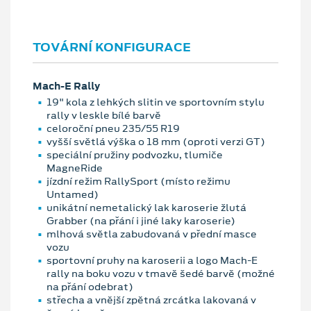
TOVÁRNÍ KONFIGURACE
Mach-E Rally
19" kola z lehkých slitin ve sportovním stylu
rally v leskle bílé barvě
celoroční pneu 235/55 R19
vyšší světlá výška o 18 mm (oproti verzi GT)
speciální pružiny podvozku, tlumiče
MagneRide
jízdní režim RallySport (místo režimu
Untamed)
unikátní nemetalický lak karoserie žlutá
Grabber (na přání i jiné laky karoserie)
mlhová světla zabudovaná v přední masce
vozu
sportovní pruhy na karoserii a logo Mach-E
rally na boku vozu v tmavě šedé barvě (možné
na přání odebrat)
střecha a vnější zpětná zrcátka lakovaná v