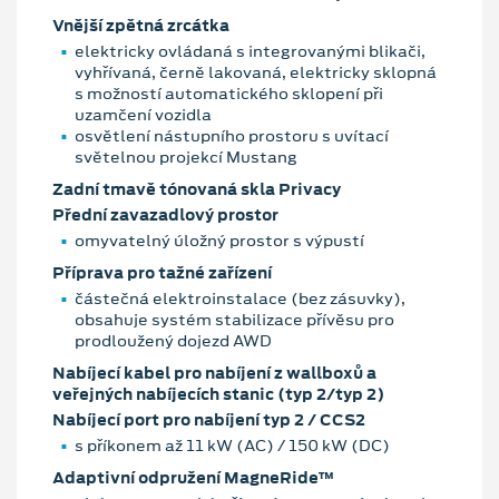
Vnější zpětná zrcátka
elektricky ovládaná s integrovanými blikači,
vyhřívaná, černě lakovaná, elektricky sklopná
s možností automatického sklopení při
uzamčení vozidla
osvětlení nástupního prostoru s uvítací
světelnou projekcí Mustang
Zadní tmavě tónovaná skla Privacy
Přední zavazadlový prostor
omyvatelný úložný prostor s výpustí
Příprava pro tažné zařízení
částečná elektroinstalace (bez zásuvky),
obsahuje systém stabilizace přívěsu pro
prodloužený dojezd AWD
Nabíjecí kabel pro nabíjení z wallboxů a
veřejných nabíjecích stanic (typ 2/typ 2)
Nabíjecí port pro nabíjení typ 2 / CCS2
s příkonem až 11 kW (AC) / 150 kW (DC)
Adaptivní odpružení MagneRide™