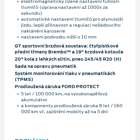
elektromagneticky řízené nastavení tuhosti
tlumičů (úprava nastavení až 1000x za
sekundu)
automatické nastavení tlumičů pro plynulejší
jízdu, lepší přilnavost a regulaci nežádoucího
naklánění karoserie
nastavení podvozku nižší o 10 mm
GT sportovní brzdová soustava: čtyřpístkové
přední třmeny Brembo™ a 19" brzdové kotouče
20" kola z lehkých slitin, pneu 245/45 R20 (H)
Sada na opravu pneumatik
Systém monitorování tlaku v pneumatikách
(TPMS)
Prodloužená záruka FORD PROTECT
5 let / 100 000 km, na vysokonapěťový
akumulátor
a komponenty prodloužená záruka 8 let / 160
000 km vč. zajištění moblity až na 5 dní