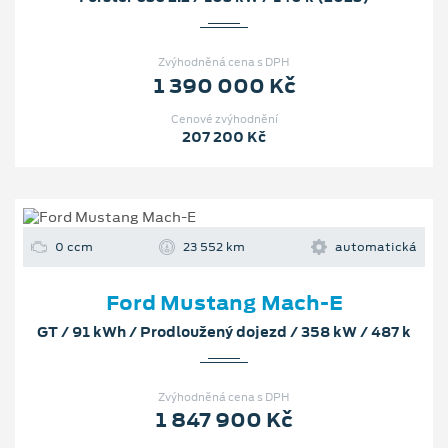
Zvýhodněná cena s DPH
1 390 000 Kč
Cenové zvýhodnění
207 200 Kč
0 ccm
23 552 km
automatická
Ford Mustang Mach-E
GT / 91 kWh / Prodloužený dojezd / 358 kW / 487 k
Zvýhodněná cena s DPH
1 847 900 Kč