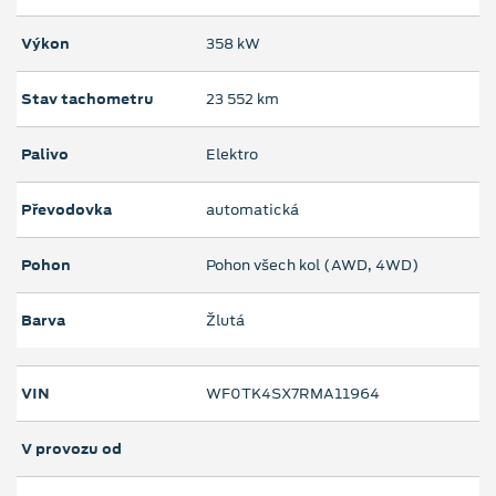
Výkon
358 kW
Stav tachometru
23 552 km
Palivo
Elektro
Převodovka
automatická
Pohon
Pohon všech kol (AWD, 4WD)
Barva
Žlutá
VIN
WF0TK4SX7RMA11964
V provozu od