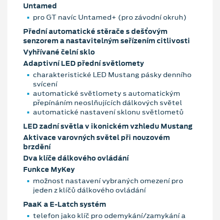
Untamed
pro GT navíc Untamed+ (pro závodní okruh)
Přední automatické stěrače s dešťovým
senzorem a nastavitelným seřízením citlivosti
Vyhřívané čelní sklo
Adaptivní LED přední světlomety
charakteristické LED Mustang pásky denního
svícení
automatické světlomety s automatickým
přepínáním neoslňujících dálkových světel
automatické nastavení sklonu světlometů
LED zadní světla v ikonickém vzhledu Mustang
Aktivace varovných světel při nouzovém
brzdění
Dva klíče dálkového ovládání
Funkce MyKey
možnost nastavení vybraných omezení pro
jeden z klíčů dálkového ovládání
PaaK a E-Latch systém
telefon jako klíč pro odemykání/zamykání a