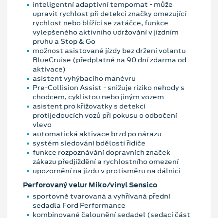
inteligentní adaptivní tempomat - může
upravit rychlost při detekci značky omezující
rychlost nebo blížící se zatáčce, funkce
vylepšeného aktivního udržování v jízdním
pruhu a Stop & Go
možnost asistované jízdy bez držení volantu
BlueCruise (předplatné na 90 dní zdarma od
aktivace)
asistent vyhýbacího manévru
Pre-Collision Assist - snižuje riziko nehody s
chodcem, cyklistou nebo jiným vozem
asistent pro křižovatky s detekcí
protijedoucích vozů při pokusu o odbočení
vlevo
automatická aktivace brzd po nárazu
systém sledování bdělosti řidiče
funkce rozpoznávání dopravních značek
zákazu předjíždění a rychlostního omezení
upozornění na jízdu v protisměru na dálnici
Perforovaný velur Miko/vinyl Sensico
sportovně tvarovaná a vyhřívaná přední
sedadla Ford Performance
kombinované čalounění sedadel (sedací část