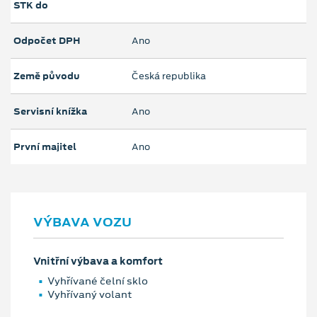
STK do
Odpočet DPH
Ano
Země původu
Česká republika
Servisní knížka
Ano
První majitel
Ano
VÝBAVA VOZU
Vnitřní výbava a komfort
Vyhřívané čelní sklo
Vyhřívaný volant