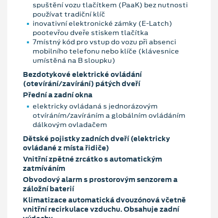
spuštění vozu tlačítkem (PaaK) bez nutnosti
používat tradiční klíč
inovativní elektronické zámky (E-Latch)
pootevřou dveře stiskem tlačítka
7místný kód pro vstup do vozu při absenci
mobilního telefonu nebo klíče (klávesnice
umístěná na B sloupku)
Bezdotykové elektrické ovládání
(otevírání/zavírání) pátých dveří
Přední a zadní okna
elektricky ovládaná s jednorázovým
otvíráním/zavíráním a globálním ovládáním
dálkovým ovladačem
Dětské pojistky zadních dveří (elektricky
ovládané z místa řidiče)
Vnitřní zpětné zrcátko s automatickým
zatmíváním
Obvodový alarm s prostorovým senzorem a
záložní baterií
Klimatizace automatická dvouzónová včetně
vnitřní recirkulace vzduchu. Obsahuje zadní