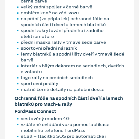
černé barvě
velký zadní spojler v černé barvě
emblém koně na zádi vozu
na přání (za příplatek) ochranná fólie na
spodních částí dveří a lemech blatníků
spodní zakrytování předního i zadního
elektromotoru
přední maska rally v tmavě šedé barvě
sportovní přední nárazník
lemy blatníků a spodní lišty dveří v tmavě šedé
barvě
interiér s bílým dekorem na sedadlech, dveřích
a volantu
logo rally na předních sedadlech
sportovní pedály
matně černé detaily na palubní desce
Ochranná fólie na spodních částí dveří a lemech
blatníků pro Mach-E rally
FordPass Connect
vestavěný modem 4G
vzdálené ovládání vozu pomocí aplikace
mobilního telefonu FordPass
eCall – tlačítko SOS pro automatické i