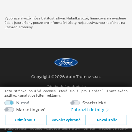
Vyobrazení vozů může být ilustrativní. Nabídka vozů, financování a uváděné
údaje jsou určeny pouze pro informační účely, nejsou závaznou nabídkou na
uzavření smlouvy.
Copyright ©2026 Auto Trutnov s.r.o.
Obchodní podmínky
Tato stránka používá cookies, které slouží pro zlepšení uživatelského
zážitku, k analytice i cílení reklamy.
Ochrana osobních údajů
Nutné
Statistické
Prohlášení o zpracování údajů konečných zákazníků
Marketingové
Zobrazit detaily
Při tvorbě videí a obrázků na tomto webu je využíváno kombinace
Odmítnout
Povolit vybrané
Povolit vše
tradičních fotografií či videí, počítačem generovaných snímků (CGI)
z digitálních modelů vozidel a generativní umělé inteligence (gen-