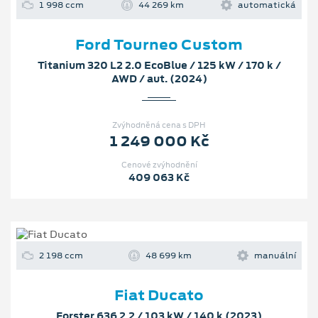
1 998 ccm
44 269 km
automatická
Ford Tourneo Custom
Titanium 320 L2 2.0 EcoBlue / 125 kW / 170 k /
AWD / aut. (2024)
Zvýhodněná cena s DPH
1 249 000 Kč
Cenové zvýhodnění
409 063 Kč
2 198 ccm
48 699 km
manuální
Fiat Ducato
Forster 636 2.2 / 103 kW / 140 k (2023)