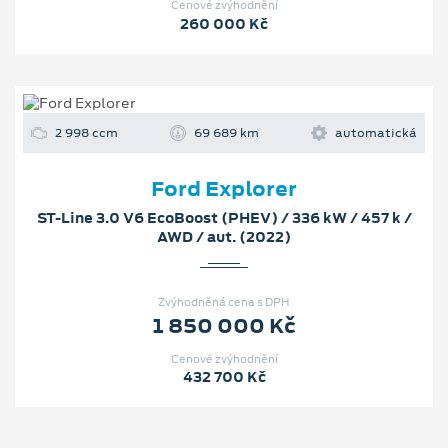
Cenové zvýhodnění
260 000 Kč
2 998 ccm
69 689 km
automatická
Ford Explorer
ST-Line 3.0 V6 EcoBoost (PHEV) / 336 kW / 457 k /
AWD / aut. (2022)
Zvýhodněná cena s DPH
1 850 000 Kč
Cenové zvýhodnění
432 700 Kč