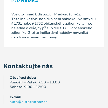
POZNÁMKA
Vozidlo ihned k dispozici. Předváděcí vůz.
Tato indikativní nabídka není nabídkou ve smyslu
§ 1731 nebo § 1732 občanského zákoníku, ani se
nejedná o veřejný příslib dle § 1733 občanského
zákoníku. Z této indikativní nabídky nevzniká
nárok na uzavření smlouvy.
Kontaktujte nás
Otevírací doba
Pondělí – Pátek: 7:30 – 18:00
Sobota: 9:00 – 12:00
E‑mail
auta@autotrutnov.cz