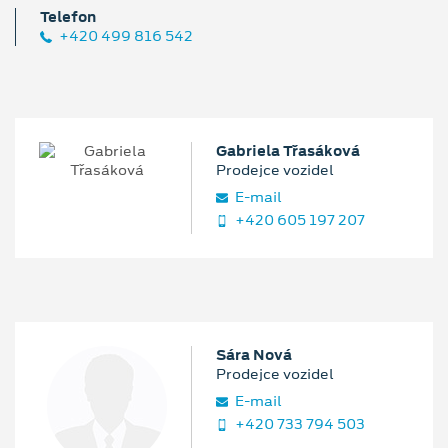
Telefon
+420 499 816 542
Gabriela Třasáková
Prodejce vozidel
E‑mail
+420 605 197 207
Sára Nová
Prodejce vozidel
E‑mail
+420 733 794 503