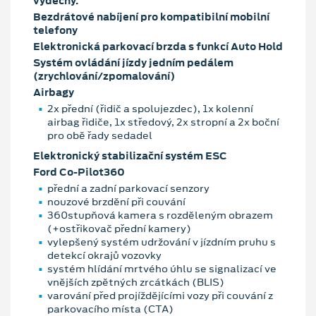
výdechy.
Bezdrátové nabíjení pro kompatibilní mobilní
telefony
Elektronická parkovací brzda s funkcí Auto Hold
Systém ovládání jízdy jedním pedálem
(zrychlování/zpomalování)
Airbagy
2x přední (řidič a spolujezdec), 1x kolenní
airbag řidiče, 1x středový, 2x stropní a 2x boční
pro obě řady sedadel
Elektronický stabilizační systém ESC
Ford Co-Pilot360
přední a zadní parkovací senzory
nouzové brzdění při couvání
360stupňová kamera s rozděleným obrazem
(+ostřikovač přední kamery)
vylepšený systém udržování v jízdním pruhu s
detekcí okrajů vozovky
systém hlídání mrtvého úhlu se signalizací ve
vnějších zpětných zrcátkách (BLIS)
varování před projíždějícími vozy při couvání z
parkovacího místa (CTA)