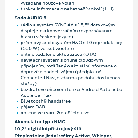
vyžádané nouzové volání
funkce Informace o nebezpečí v okolí (LHI)
Sada AUDIO 5
rádio a systém SYNC 4A s 15,5" dotykovým
displejem a konverzačním rozpoznáváním
hlasu (v českém jazyce)
prémiový audiosystém B&O s 10 reproduktory
(560 W) vč. subwooferu
online vzdálené aktualizace (OTA)
navigační systém s online cloudovým
připojením, rozšířený o aktuální informace o
dopravě a bodech zájmů (předplatné
Connected Nav je zdarma po dobu dostupnosti
služby)
bezdrátové připojení funkcí Android Auto nebo
Apple CarPlay
Bluetooth® handsfree
příjem DAB
anténa ve tvaru žraločí ploutve
Akumulátor typu NMC
10,2" digitální přístrojový štít
Přepínatelné jízdní režimy Active, Whisper,