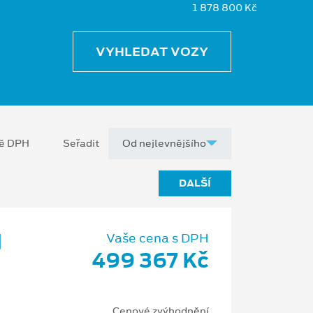
1 878 800 Kč
VYHLEDAT VOZY
ně DPH
Seřadit
DALŠÍ
d
Vaše cena s DPH
499 367 Kč
Cenové zvýhodnění