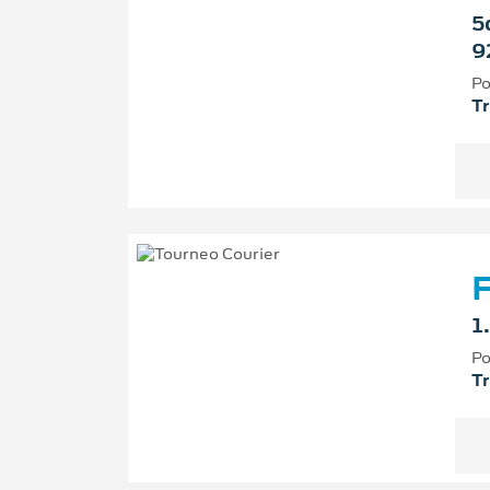
5
9
Po
T
F
1
Po
T