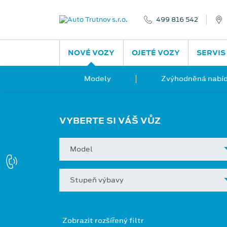
499 816 542
NOVÉ VOZY
OJETÉ VOZY
SERVIS
Modely
Zvýhodněná nabíd
VYBERTE SI VÁŠ VŮZ
Model
Stupeň výbavy
Zobrazit rozšířený filtr