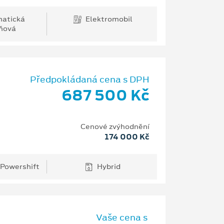
atická
Elektromobil
ňová
Předpokládaná cena s DPH
687 500 Kč
Cenové zvýhodnění
174 000 Kč
 Powershift
Hybrid
Vaše cena s