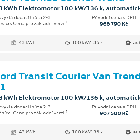
3 kWh Elektromotor 100 kW/136 k, automatic
vyklá dodací lhůta 2-3
Původní cena s DPH
1
síce. Cena pro základní verzi.
966 790 Kč
43 kWh
100 kW/136 k
au
ord Transit Courier Van Tren
1
3 kWh Elektromotor 100 kW/136 k, automatic
vyklá dodací lhůta 2-3
Původní cena s DPH
1
síce. Cena pro základní verzi.
907 500 Kč
43 kWh
100 kW/136 k
au