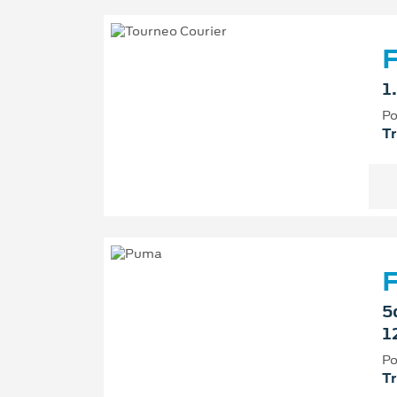
F
1
Po
T
5
1
Po
T