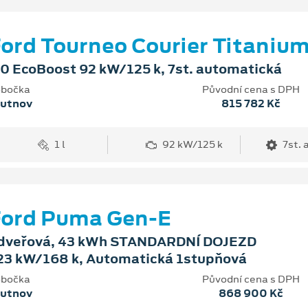
ord Tourneo Courier Titaniu
.0 EcoBoost 92 kW/125 k, 7st. automatická
bočka
Původní cena s DPH
rutnov
815 782 Kč
1 l
92 kW/125 k
7st.
Ford Puma Gen-E
dveřová, 43 kWh STANDARDNÍ DOJEZD
23 kW/168 k, Automatická 1stupňová
bočka
Původní cena s DPH
rutnov
868 900 Kč