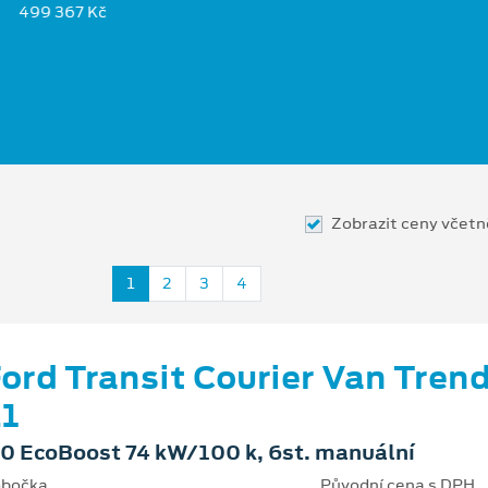
499 367 Kč
Zobrazit ceny včet
1
2
3
4
ord Transit Courier Van Tren
1
.0 EcoBoost 74 kW/100 k, 6st. manuální
bočka
Původní cena s DPH