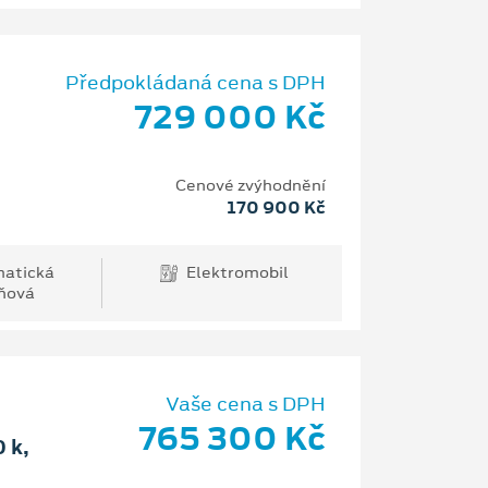
Předpokládaná cena s DPH
729 000 Kč
Cenové zvýhodnění
170 900 Kč
atická
Elektromobil
ňová
Vaše cena s DPH
765 300 Kč
 k,