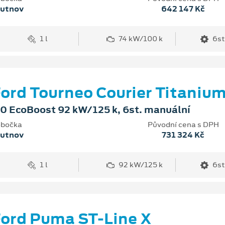
rutnov
642 147 Kč
1 l
74 kW/100 k
6st
ord Tourneo Courier Titaniu
.0 EcoBoost 92 kW/125 k, 6st. manuální
bočka
Původní cena s DPH
rutnov
731 324 Kč
1 l
92 kW/125 k
6st
ord Puma ST-Line X