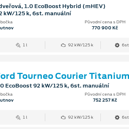
dveřová, 1.0 EcoBoost Hybrid (mHEV)
2 kW/125 k, 6st. manuální
bočka
Původní cena s DPH
rutnov
770 900 Kč
1 l
92 kW/125 k
6st
ord Tourneo Courier Titaniu
.0 EcoBoost 92 kW/125 k, 6st. manuální
bočka
Původní cena s DPH
rutnov
752 257 Kč
1 l
92 kW/125 k
6st