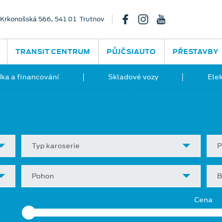
Krkonošská 566, 541 01 Trutnov
TRANSIT CENTRUM
PŮJČSIAUTO
PŘESTAVBY
ka a financování
Skladové vozy
Ele
Typ karoserie
P
Pohon
B
Cena