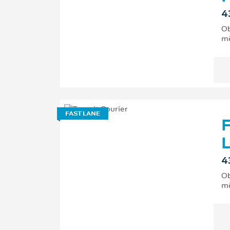
4
Ob
mě
FAST LANE
F
L
4
Ob
mě