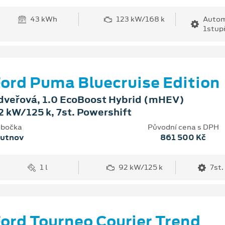
43 kWh
123 kW/168 k
Autom
1stup
ord Puma Bluecruise Edition
dveřová, 1.0 EcoBoost Hybrid (mHEV)
2 kW/125 k, 7st. Powershift
bočka
Původní cena s DPH
rutnov
861 500 Kč
1 l
92 kW/125 k
7st.
ord Tourneo Courier Trend