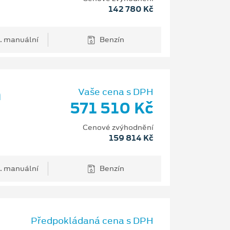
142 780 Kč
. manuální
Benzín
m
Vaše cena s DPH
571 510 Kč
Cenové zvýhodnění
159 814 Kč
. manuální
Benzín
Předpokládaná cena s DPH