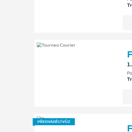
T
F
1
Po
T
PŘEDVÁDĚCÍ VŮZ
F