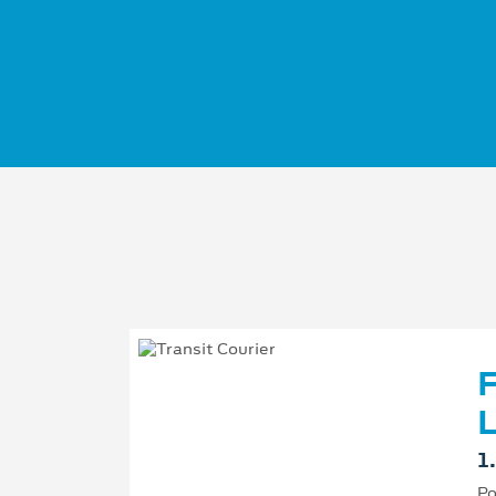
F
L
1
Po