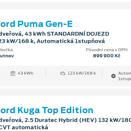
Ford Puma Gen-E
dveřová, 43 kWh STANDARDNÍ DOJEZD
23 kW/168 k, Automatická 1stupňová
bočka
Původní cena s DPH
rutnov
899 900 Kč
43 kWh
123 kW/168 k
Autom
1stup
ord Kuga Top Edition
dveřová, 2.5 Duratec Hybrid (HEV) 132 kW/180
CVT automatická