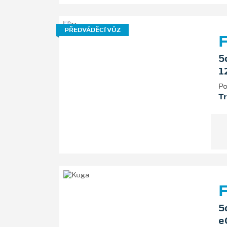
PŘEDVÁDĚCÍ VŮZ
5
1
Po
T
F
5
e