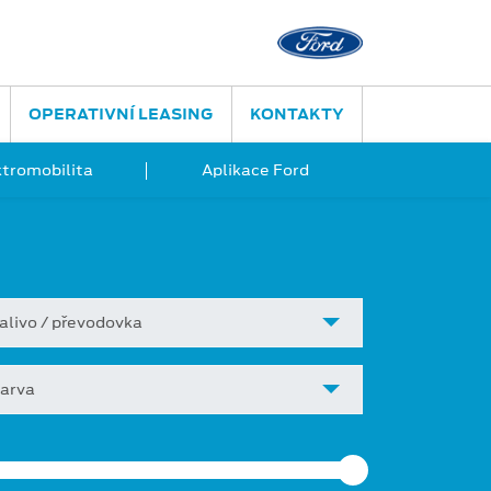
OPERATIVNÍ LEASING
KONTAKTY
ktromobilita
Aplikace Ford
alivo / převodovka
arva