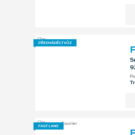
PŘEDVÁDĚCÍ VŮZ
F
5
9
Po
T
FAST LANE
F