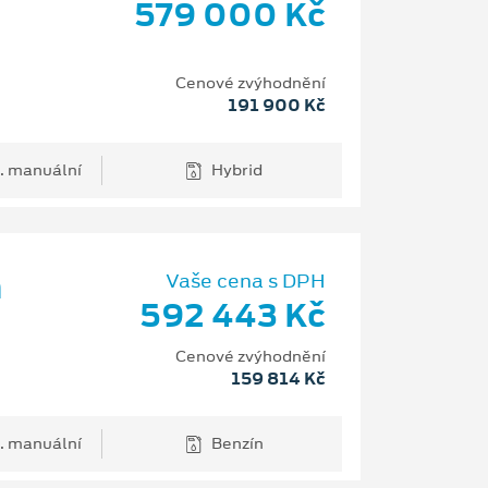
579 000 Kč
Cenové zvýhodnění
191 900 Kč
. manuální
Hybrid
m
Vaše cena s DPH
592 443 Kč
Cenové zvýhodnění
159 814 Kč
. manuální
Benzín