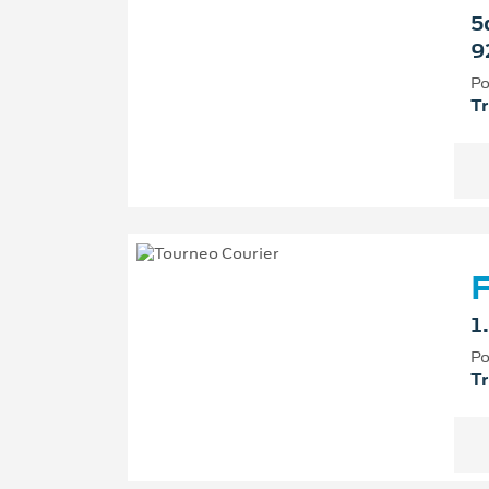
5
9
Po
T
F
1
Po
T