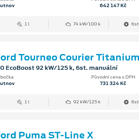
rutnov
642 147 Kč
1 l
74 kW/100 k
6st
ord Tourneo Courier Titaniu
.0 EcoBoost 92 kW/125 k, 6st. manuální
bočka
Původní cena s DPH
rutnov
731 324 Kč
1 l
92 kW/125 k
6st
ord Puma ST-Line X