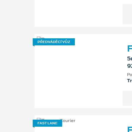
PŘEDVÁDĚCÍ VŮZ
F
5
9
Po
T
FAST LANE
F