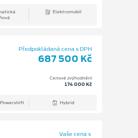
atická
Elektromobil
ňová
Předpokládaná cena s DPH
687 500 Kč
Cenové zvýhodnění
174 000 Kč
 Powershift
Hybrid
Vaše cena s