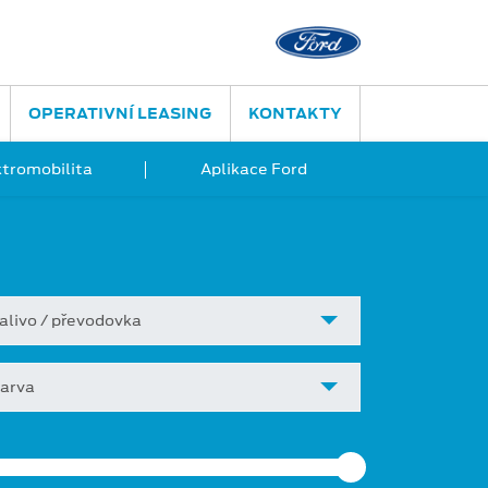
OPERATIVNÍ LEASING
KONTAKTY
ktromobilita
Aplikace Ford
alivo / převodovka
arva