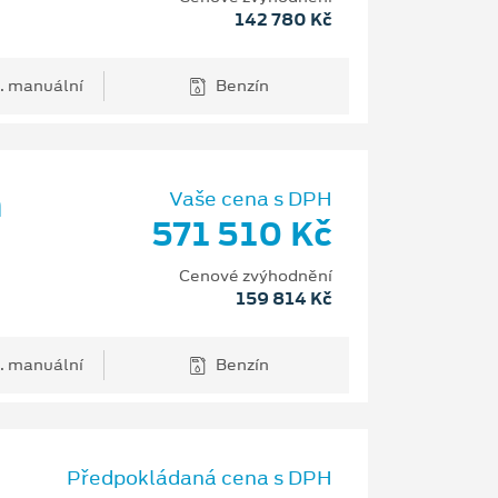
142 780 Kč
. manuální
Benzín
m
Vaše cena s DPH
571 510 Kč
Cenové zvýhodnění
159 814 Kč
. manuální
Benzín
Předpokládaná cena s DPH