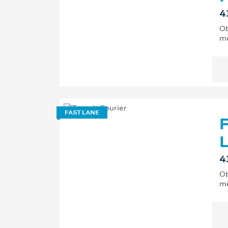
4
Ob
mě
FAST LANE
F
L
4
Ob
mě