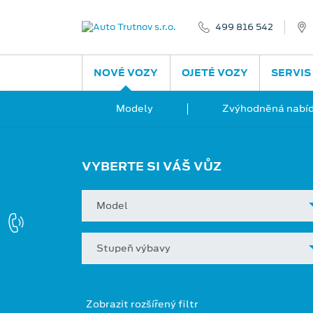
499 816 542
NOVÉ VOZY
OJETÉ VOZY
SERVIS
Modely
Zvýhodněná nabíd
VYBERTE SI VÁŠ VŮZ
Model
Stupeň výbavy
Zobrazit rozšířený filtr