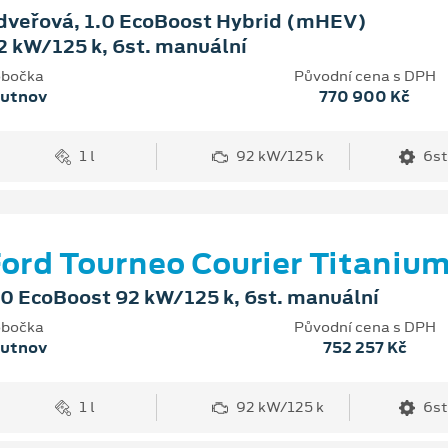
dveřová, 1.0 EcoBoost Hybrid (mHEV)
2 kW/125 k, 6st. manuální
bočka
Původní cena s DPH
rutnov
770 900 Kč
1 l
92 kW/125 k
6st
ord Tourneo Courier Titaniu
.0 EcoBoost 92 kW/125 k, 6st. manuální
bočka
Původní cena s DPH
rutnov
752 257 Kč
1 l
92 kW/125 k
6st