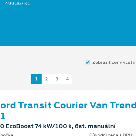
499 367 Kč
Zobrazit ceny včet
1
2
3
4
ord Transit Courier Van Tren
1
.0 EcoBoost 74 kW/100 k, 6st. manuální
bočka
Původní cena s DPH