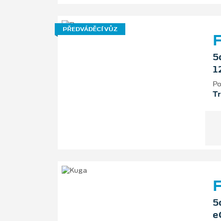
PŘEDVÁDĚCÍ VŮZ
5
1
Po
T
F
5
e