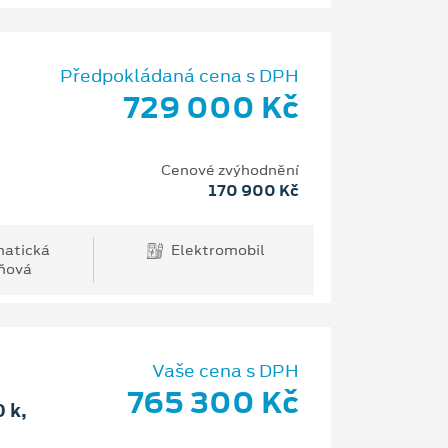
Předpokládaná cena s DPH
729 000 Kč
Cenové zvýhodnění
170 900 Kč
atická
Elektromobil
ňová
Vaše cena s DPH
765 300 Kč
 k,