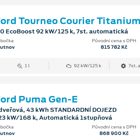
ord Tourneo Courier Titaniu
.0 EcoBoost 92 kW/125 k, 7st. automatická
bočka
Původní cena s DPH
rutnov
815 782 Kč
1 l
92 kW/125 k
7st.
Ford Puma Gen-E
dveřová, 43 kWh STANDARDNÍ DOJEZD
23 kW/168 k, Automatická 1stupňová
bočka
Původní cena s DPH
rutnov
868 900 Kč