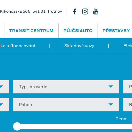
Krkonošská 566, 541 01 Trutnov
TRANSIT CENTRUM
PŮJČSIAUTO
PŘESTAVBY
ka a financování
Skladové vozy
Ele
Typ karoserie
P
Pohon
B
Cena