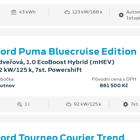
43 kWh
123 kW/168 k
Autom
1stup
ord Puma Bluecruise Edition
dveřová, 1.0 EcoBoost Hybrid (mHEV)
2 kW/125 k, 7st. Powershift
bočka
Původní cena s DPH
rutnov
861 500 Kč
1 l
92 kW/125 k
7st.
ord Tourneo Courier Trend