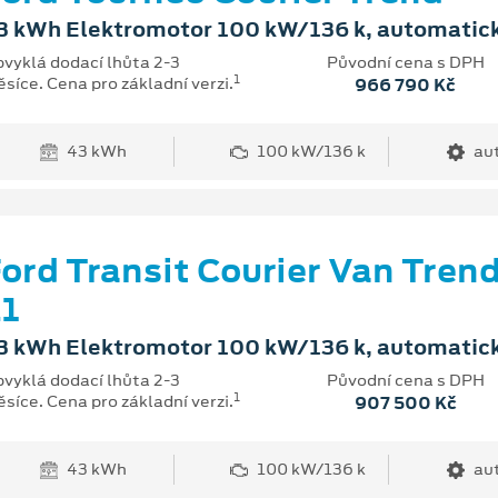
3 kWh Elektromotor 100 kW/136 k, automatic
vyklá dodací lhůta 2-3
Původní cena s DPH
1
síce. Cena pro základní verzi.
966 790 Kč
43 kWh
100 kW/136 k
au
ord Transit Courier Van Tren
1
3 kWh Elektromotor 100 kW/136 k, automatic
vyklá dodací lhůta 2-3
Původní cena s DPH
1
síce. Cena pro základní verzi.
907 500 Kč
43 kWh
100 kW/136 k
au