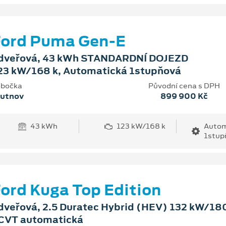
Ford Puma Gen-E
dveřová, 43 kWh STANDARDNÍ DOJEZD
23 kW/168 k, Automatická 1stupňová
bočka
Původní cena s DPH
rutnov
899 900 Kč
43 kWh
123 kW/168 k
Autom
1stup
ord Kuga Top Edition
dveřová, 2.5 Duratec Hybrid (HEV) 132 kW/180
CVT automatická