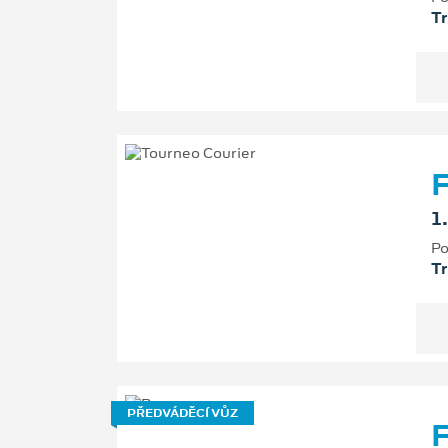
T
F
1
Po
T
PŘEDVÁDĚCÍ VŮZ
F