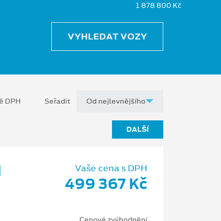
1 878 800 Kč
VYHLEDAT VOZY
ně DPH
Seřadit
DALŠÍ
d
Vaše cena s DPH
499 367 Kč
Cenové zvýhodnění