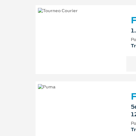
F
1
Po
T
5
1
Po
T