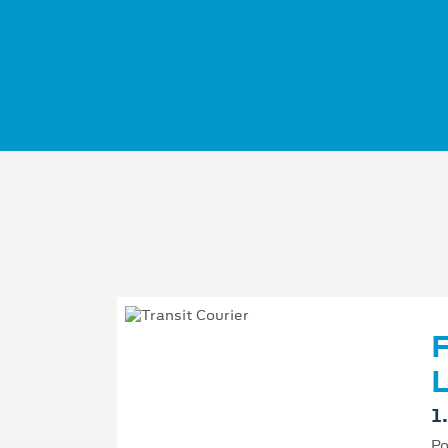
F
L
1
Po