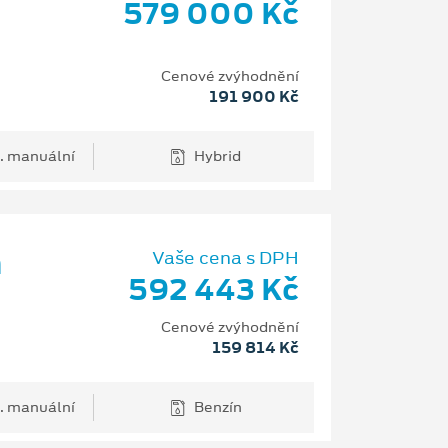
579 000 Kč
Cenové zvýhodnění
191 900 Kč
. manuální
Hybrid
m
Vaše cena s DPH
592 443 Kč
Cenové zvýhodnění
159 814 Kč
. manuální
Benzín