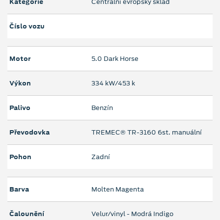
Kategorie
Centrální evropský sklad
Číslo vozu
Motor
5.0 Dark Horse
Výkon
334 kW/453 k
Palivo
Benzín
Převodovka
TREMEC® TR-3160 6st. manuální
Pohon
Zadní
Barva
Molten Magenta
Čalounění
Velur/vinyl - Modrá Indigo