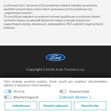
S účinností od 1. července 2021 podléhají veškeré nabídky havarijního
pojištění a povinného ručení všech spolupracujících pojišťoven tzv.
„segmentaci klientů“.
To umožňuje napojení na webové rozhraní pojišťoven a možnost získání
konkrétní sazby na základě detailních údajů o vozidle a klientovi
(specifikace vozidla, škodovost, zabezpečení, PSČ a dalších segmentační
kritéria).
Copyright ©2026 Auto Trutnov s.r.o.
Obchodní podmínky
Tato stránka používá cookies, které slouží pro zlepšení uživatelského
zážitku, k analytice i cílení reklamy.
Ochrana osobních údajů
Nutné
Statistické
Prohlášení o zpracování údajů konečných zákazníků
Marketingové
Zobrazit detaily
Při tvorbě videí a obrázků na tomto webu je využíváno kombinace
Odmítnout
Povolit vybrané
Povolit vše
tradičních fotografií či videí, počítačem generovaných snímků (CGI)