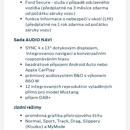
Ford Secure - služa v případě odcizeného
vozidla (předplatné na 3 měsíce zdarma
od počátku záruky vozu)
funkce Informace o nebezpečí v okolí (LHI)
(předplatné na 1 rok zdarma od počátku
záruky vozu)
Sada AUDIO NAVI
SYNC 4 s 13" dotykovým displejem,
integrovanou navigací a konverzačním
rozpoznáváním hlasu
bezdrátové připojení Android Auto nebo
Apple CarPlay
prémiový audiosystém B&O s výkonem
860 W
12 integrovaných reproduktor vyladěných
přímo pro model Mustang
příjem DAB+
Jízdní režimy
proměnná grafika přístrojového štítu
Normal, Sport, Track, Drag, Slippery
(Kluzko) a MyMode