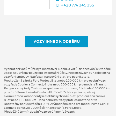
+420 774 345 355
VOZY IHNED K ODBĚRU
Vyobrazení vozů může být ilustrativní. Nabídka vozů, financování a uváděné
údaje jsou určeny pouze pro informační účely, nejsou závaznou nabídkou na
uzavření smlouvy. Nabídka financování platí pro podnikatele.
Prodloužená záruka Ford Protect 5 let nebo 100 000 km pro osobní vozy,
vozy řady Courier a Connect, 4 roky nebo 200 000 km pro modely Transit,
Ranger a vozy řady Custom se spalovacím motorem, 5 let nebo 150 000 km
pro vůz E-Transit a řadu Custom PHEV a BEV. Na vysokonapěťový
akumulátor a komponenty u elektrických vozů platí prodloužená záruka
8 let nebo 160 000 km. Doba nebo km: Vždy platí, co nastane dříve.
Dodatečný bonus uváděn s DPH. Zvýhodněná cena pro model Puma Gen⁠-⁠E
zahrnuje bonus 20 000 Kč při financování s Ford Credit.
Předběžný termín dodání vozu do ČR není závazný.