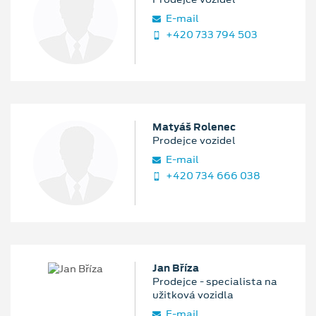
E‑mail
+420 733 794 503
Matyáš Rolenec
Prodejce vozidel
E‑mail
+420 734 666 038
Jan Bříza
Prodejce - specialista na
užitková vozidla
E‑mail