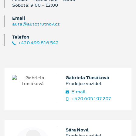
Sobota: 9:00 – 12:00
Email
auta@autotrutnov.cz
Telefon
+420 499 816 542
Gabriela Třasáková
Prodejce vozidel
E‑mail
+420 605 197 207
Sára Nová
Prodejce vozidel