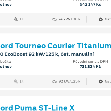
rutnov
642 147 Kč
1 l
74 kW/100 k
6st
ord Tourneo Courier Titaniu
.0 EcoBoost 92 kW/125 k, 6st. manuální
bočka
Původní cena s DPH
rutnov
731 324 Kč
1 l
92 kW/125 k
6st
ord Puma ST-Line X