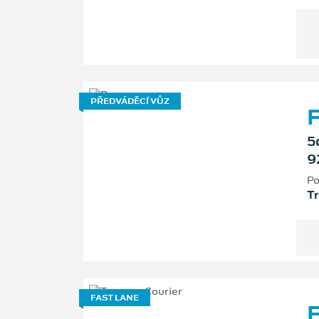
PŘEDVÁDĚCÍ VŮZ
F
5
9
Po
T
FAST LANE
F