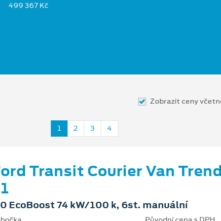
499 367 Kč
Zobrazit ceny včet
1
2
3
4
ord Transit Courier Van Tren
1
.0 EcoBoost 74 kW/100 k, 6st. manuální
bočka
Původní cena s DPH