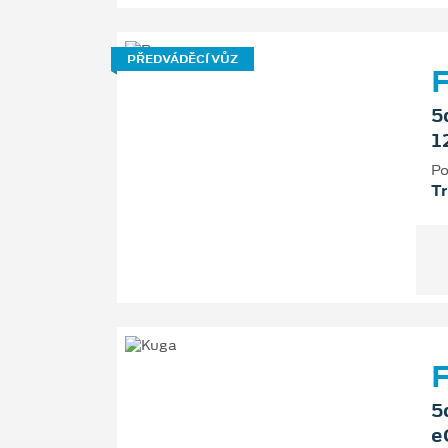
PŘEDVÁDĚCÍ VŮZ
5
1
Po
T
F
5
e