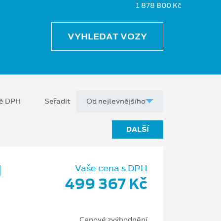
1 878 800 Kč
VYHLEDAT VOZY
ně DPH
Seřadit
DALŠÍ
d
Vaše cena s DPH
499 367 Kč
Cenové zvýhodnění