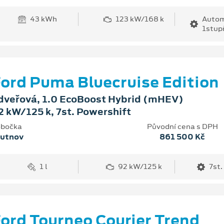
43 kWh
123 kW/168 k
Autom
1stup
ord Puma Bluecruise Edition
dveřová, 1.0 EcoBoost Hybrid (mHEV)
2 kW/125 k, 7st. Powershift
bočka
Původní cena s DPH
rutnov
861 500 Kč
1 l
92 kW/125 k
7st.
ord Tourneo Courier Trend