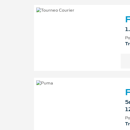
F
1
Po
T
5
1
Po
T