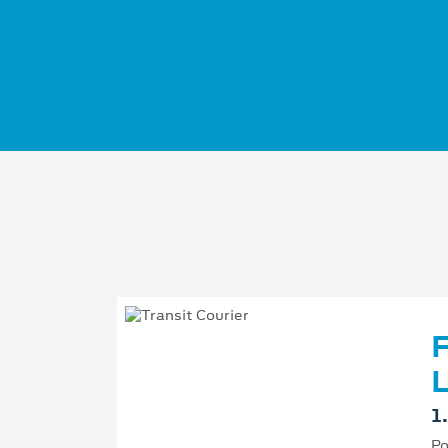
F
L
1
Po