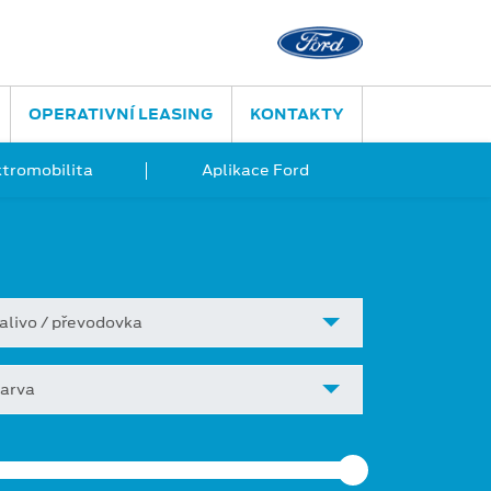
OPERATIVNÍ LEASING
KONTAKTY
ktromobilita
Aplikace Ford
alivo / převodovka
arva