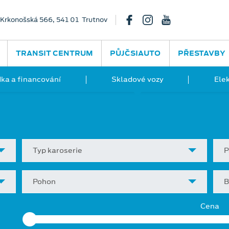
Krkonošská 566, 541 01 Trutnov
TRANSIT CENTRUM
PŮJČSIAUTO
PŘESTAVBY
ka a financování
Skladové vozy
Ele
Typ karoserie
P
Pohon
B
Cena