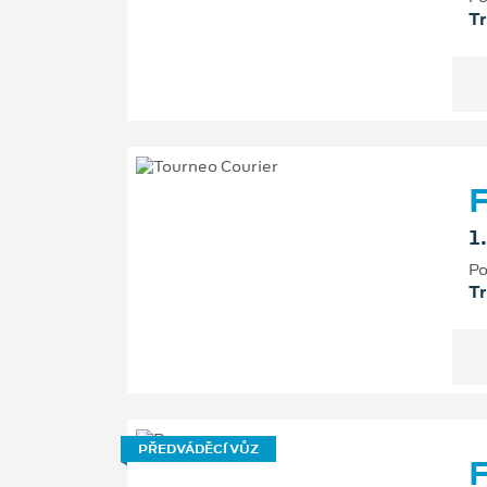
T
F
1
Po
T
PŘEDVÁDĚCÍ VŮZ
F