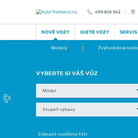
499 816 542
NOVÉ VOZY
OJETÉ VOZY
SERVIS
Modely
Zvýhodněná nabíd
VYBERTE SI VÁŠ VŮZ
Model
Stupeň výbavy
Zobrazit rozšířený filtr