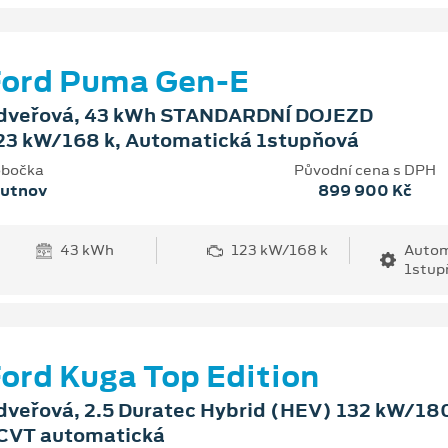
Ford Puma Gen-E
dveřová, 43 kWh STANDARDNÍ DOJEZD
23 kW/168 k, Automatická 1stupňová
bočka
Původní cena s DPH
rutnov
899 900 Kč
43 kWh
123 kW/168 k
Autom
1stup
ord Kuga Top Edition
dveřová, 2.5 Duratec Hybrid (HEV) 132 kW/180
CVT automatická