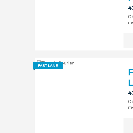
4
Ob
mě
FAST LANE
F
L
4
Ob
mě