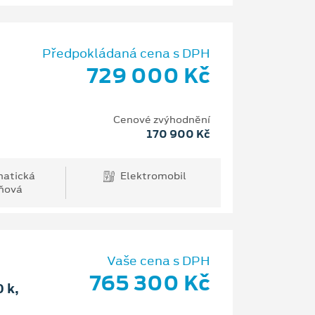
Předpokládaná cena s DPH
729 000 Kč
Cenové zvýhodnění
170 900 Kč
atická
Elektromobil
ňová
Vaše cena s DPH
765 300 Kč
 k,