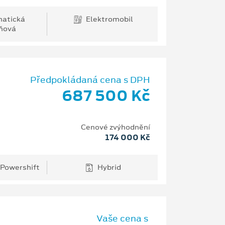
atická
Elektromobil
ňová
Předpokládaná cena s DPH
687 500 Kč
Cenové zvýhodnění
174 000 Kč
 Powershift
Hybrid
Vaše cena s