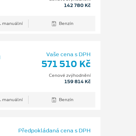
142 780 Kč
. manuální
Benzín
m
Vaše cena s DPH
571 510 Kč
Cenové zvýhodnění
159 814 Kč
. manuální
Benzín
Předpokládaná cena s DPH