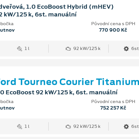
dveřová, 1.0 EcoBoost Hybrid (mHEV)
2 kW/125 k, 6st. manuální
bočka
Původní cena s DPH
rutnov
770 900 Kč
1 l
92 kW/125 k
6st
ord Tourneo Courier Titaniu
.0 EcoBoost 92 kW/125 k, 6st. manuální
bočka
Původní cena s DPH
rutnov
752 257 Kč
1 l
92 kW/125 k
6st