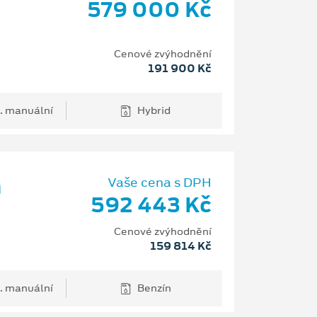
579 000 Kč
Cenové zvýhodnění
191 900 Kč
. manuální
Hybrid
m
Vaše cena s DPH
592 443 Kč
Cenové zvýhodnění
159 814 Kč
. manuální
Benzín