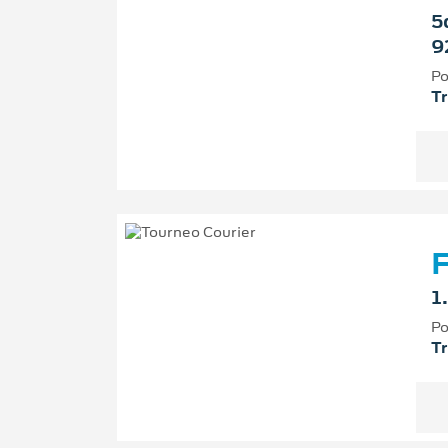
5
9
Po
T
F
1
Po
T