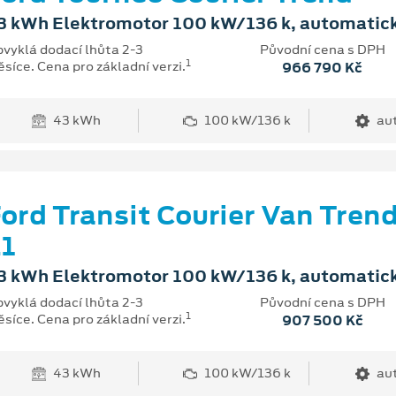
3 kWh Elektromotor 100 kW/136 k, automatic
vyklá dodací lhůta 2-3
Původní cena s DPH
1
síce. Cena pro základní verzi.
966 790 Kč
43 kWh
100 kW/136 k
au
ord Transit Courier Van Tren
1
3 kWh Elektromotor 100 kW/136 k, automatic
vyklá dodací lhůta 2-3
Původní cena s DPH
1
síce. Cena pro základní verzi.
907 500 Kč
43 kWh
100 kW/136 k
au