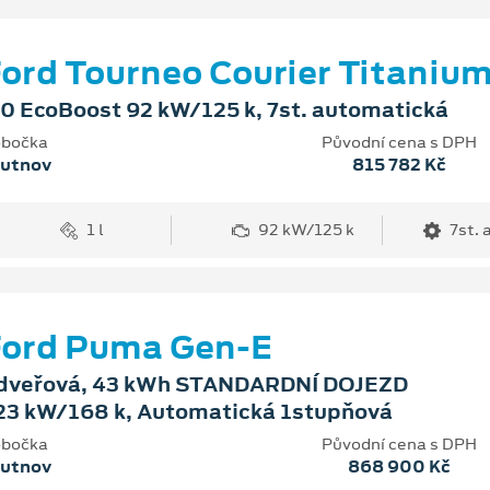
ord Tourneo Courier Titaniu
.0 EcoBoost 92 kW/125 k, 7st. automatická
bočka
Původní cena s DPH
rutnov
815 782 Kč
1 l
92 kW/125 k
7st.
Ford Puma Gen-E
dveřová, 43 kWh STANDARDNÍ DOJEZD
23 kW/168 k, Automatická 1stupňová
bočka
Původní cena s DPH
rutnov
868 900 Kč