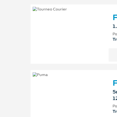
F
1
Po
T
5
1
Po
T