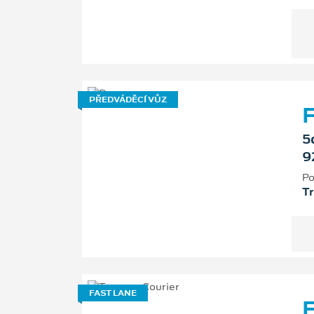
PŘEDVÁDĚCÍ VŮZ
F
5
9
Po
T
FAST LANE
F