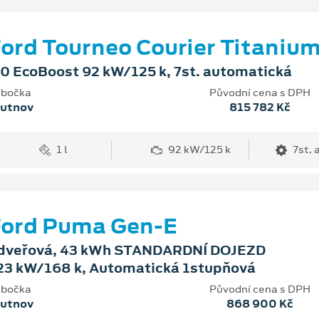
ord Tourneo Courier Titaniu
.0 EcoBoost 92 kW/125 k, 7st. automatická
bočka
Původní cena s DPH
rutnov
815 782 Kč
1 l
92 kW/125 k
7st.
Ford Puma Gen-E
dveřová, 43 kWh STANDARDNÍ DOJEZD
23 kW/168 k, Automatická 1stupňová
bočka
Původní cena s DPH
rutnov
868 900 Kč