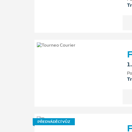
T
F
1
Po
T
PŘEDVÁDĚCÍ VŮZ
F