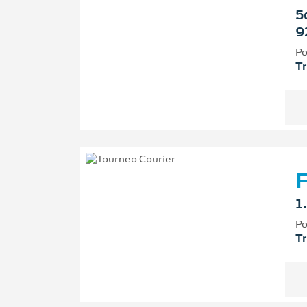
5
9
Po
T
F
1
Po
T