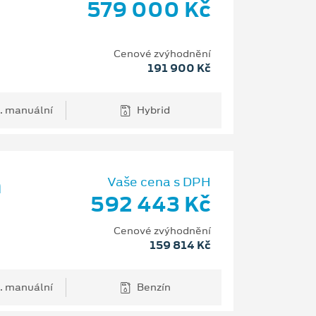
579 000 Kč
Cenové zvýhodnění
191 900 Kč
. manuální
Hybrid
m
Vaše cena s DPH
592 443 Kč
Cenové zvýhodnění
159 814 Kč
. manuální
Benzín