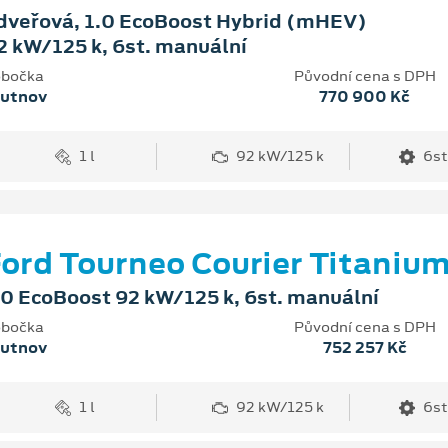
dveřová, 1.0 EcoBoost Hybrid (mHEV)
2 kW/125 k, 6st. manuální
bočka
Původní cena s DPH
rutnov
770 900 Kč
1 l
92 kW/125 k
6st
ord Tourneo Courier Titaniu
.0 EcoBoost 92 kW/125 k, 6st. manuální
bočka
Původní cena s DPH
rutnov
752 257 Kč
1 l
92 kW/125 k
6st