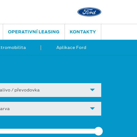
OPERATIVNÍ LEASING
KONTAKTY
ktromobilita
Aplikace Ford
alivo / převodovka
arva