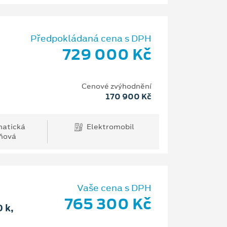
Předpokládaná cena s DPH
729 000 Kč
Cenové zvýhodnění
170 900 Kč
atická
Elektromobil
ňová
Vaše cena s DPH
765 300 Kč
 k,