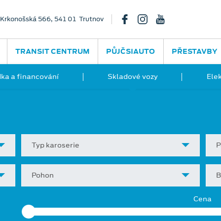
Krkonošská 566, 541 01 Trutnov
TRANSIT CENTRUM
PŮJČSIAUTO
PŘESTAVBY
ka a financování
Skladové vozy
Ele
Typ karoserie
P
Pohon
B
Cena