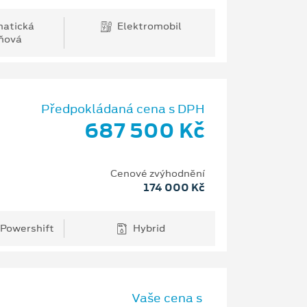
atická
Elektromobil
ňová
Předpokládaná cena s DPH
687 500 Kč
Cenové zvýhodnění
174 000 Kč
 Powershift
Hybrid
Vaše cena s