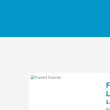
F
L
1
Po