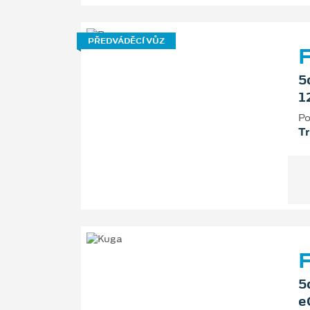
PŘEDVÁDĚCÍ VŮZ
5
1
Po
T
F
5
e