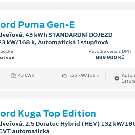
Ford Puma Gen-E
dveřová, 43 kWh STANDARDNÍ DOJEZD
23 kW/168 k, Automatická 1stupňová
bočka
Původní cena s DPH
rutnov
899 900 Kč
43 kWh
123 kW/168 k
Autom
1stup
ord Kuga Top Edition
dveřová, 2.5 Duratec Hybrid (HEV) 132 kW/180
CVT automatická