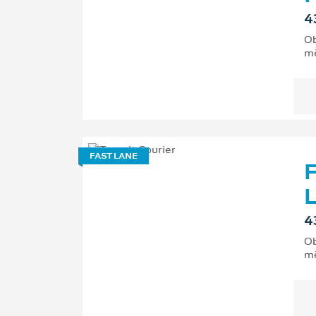
4
Ob
mě
FAST LANE
F
L
4
Ob
mě