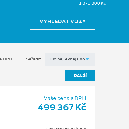
1 878 800 Kč
VYHLEDAT VOZY
ně DPH
Seřadit
DALŠÍ
d
Vaše cena s DPH
499 367 Kč
Cenové zvýhodnění