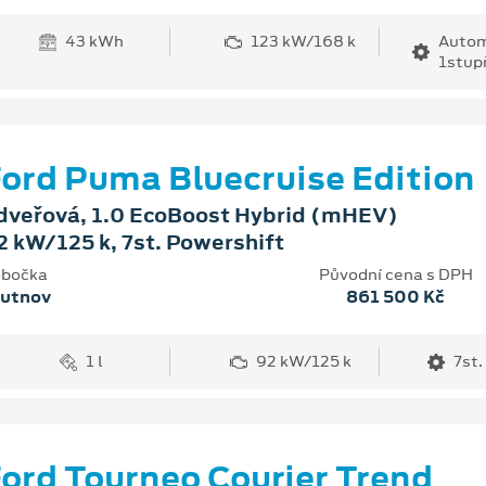
43 kWh
123 kW/168 k
Autom
1stup
ord Puma Bluecruise Edition
dveřová, 1.0 EcoBoost Hybrid (mHEV)
2 kW/125 k, 7st. Powershift
bočka
Původní cena s DPH
rutnov
861 500 Kč
1 l
92 kW/125 k
7st.
ord Tourneo Courier Trend