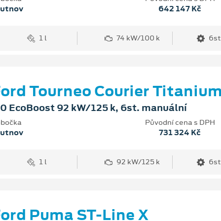
rutnov
642 147 Kč
1 l
74 kW/100 k
6st
ord Tourneo Courier Titaniu
.0 EcoBoost 92 kW/125 k, 6st. manuální
bočka
Původní cena s DPH
rutnov
731 324 Kč
1 l
92 kW/125 k
6st
ord Puma ST-Line X