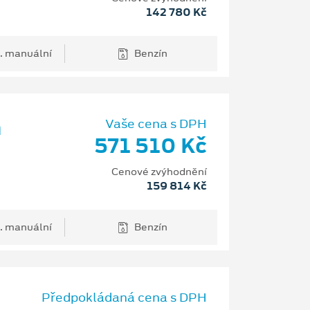
142 780 Kč
. manuální
Benzín
m
Vaše cena s DPH
571 510 Kč
Cenové zvýhodnění
159 814 Kč
. manuální
Benzín
Předpokládaná cena s DPH