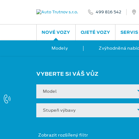
499 816 542
NOVÉ VOZY
OJETÉ VOZY
SERVIS
Modely
Zvýhodněná nabíd
VYBERTE SI VÁŠ VŮZ
Model
Stupeň výbavy
Zobrazit rozšířený filtr