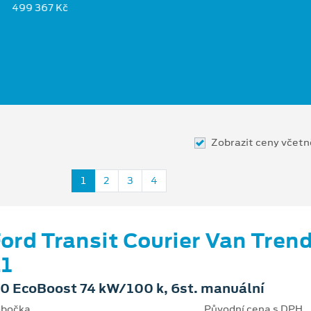
499 367 Kč
Zobrazit ceny včet
1
2
3
4
ord Transit Courier Van Tren
1
.0 EcoBoost 74 kW/100 k, 6st. manuální
bočka
Původní cena s DPH