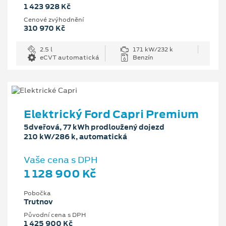
1 423 928 Kč
Cenové zvýhodnění
310 970 Kč
2.5 l
171 kW/232 k
eCVT automatická
Benzín
Elektrický Ford Capri Premium
5dveřová, 77 kWh prodloužený dojezd
210 kW/286 k, automatická
Vaše cena s DPH
1 128 900 Kč
Pobočka
Trutnov
Původní cena s DPH
1 425 900 Kč