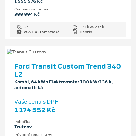
1 555 576 Kč
Cenové zvýhodnění
388 894 Kč
2.5 l
171 kW/232 k
eCVT automatická
Benzín
Ford Transit Custom Trend 340
L2
Kombi, 64 kWh Elektromotor 100 kW/136 k,
automatická
Vaše cena s DPH
1 174 552 Kč
Pobočka
Trutnov
Původní cena s DPH