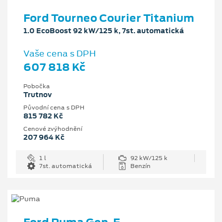
Ford Tourneo Courier Titanium
1.0 EcoBoost 92 kW/125 k, 7st. automatická
Vaše cena s DPH
607 818 Kč
Pobočka
Trutnov
Původní cena s DPH
815 782 Kč
Cenové zvýhodnění
207 964 Kč
1 l
92 kW/125 k
7st. automatická
Benzín