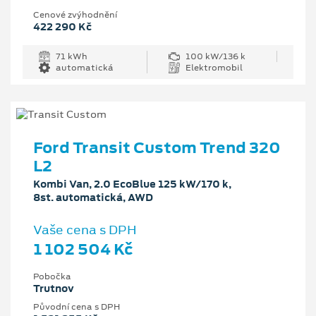
Cenové zvýhodnění
422 290 Kč
71 kWh
100 kW/136 k
automatická
Elektromobil
Ford Transit Custom Trend 320
L2
Kombi Van, 2.0 EcoBlue 125 kW/170 k,
8st. automatická, AWD
Vaše cena s DPH
1 102 504 Kč
Pobočka
Trutnov
Původní cena s DPH