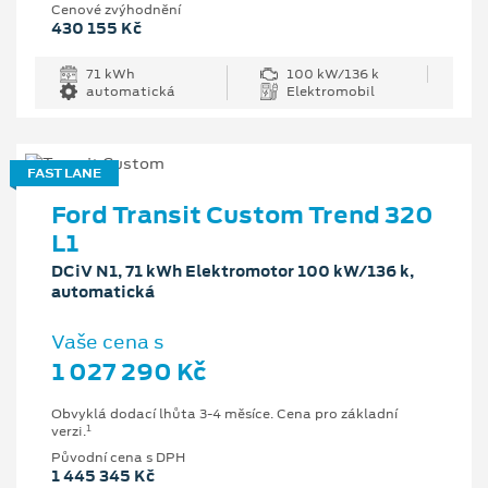
Cenové zvýhodnění
430 155 Kč
71 kWh
100 kW/136 k
automatická
Elektromobil
FAST LANE
Ford Transit Custom Trend 320
L1
DCiV N1, 71 kWh Elektromotor 100 kW/136 k,
automatická
Vaše cena s
1 027 290 Kč
Obvyklá dodací lhůta 3-4 měsíce. Cena pro základní
1
verzi.
Původní cena s DPH
1 445 345 Kč