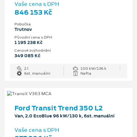
Vaše cena s DPH
846 153 Kč
Pobočka
Trutnov
Původní cena s DPH
1 195 238 Kč
Cenové zvýhodnění
349 085 Kč
2 l
100 kW/136 k
6st. manuální
Nafta
Ford Transit Trend 350 L2
Van, 2.0 EcoBlue 96 kW/130 k, 6st. manuální
Vaše cena s DPH