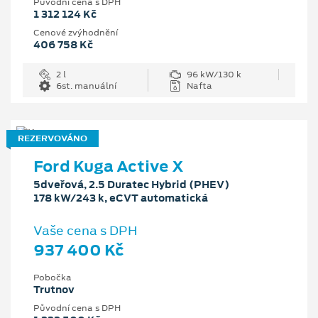
Původní cena s DPH
1 312 124 Kč
Cenové zvýhodnění
406 758 Kč
2 l
96 kW/130 k
6st. manuální
Nafta
REZERVOVÁNO
Ford Kuga Active X
5dveřová, 2.5 Duratec Hybrid (PHEV)
178 kW/243 k, eCVT automatická
Vaše cena s DPH
937 400 Kč
Pobočka
Trutnov
Původní cena s DPH