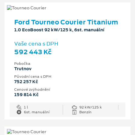
Ford Tourneo Courier Titanium
1.0 EcoBoost 92 kW/125 k, 6st. manuální
Vaše cena s DPH
592 443 Kč
Pobočka
Trutnov
Původní cena s DPH
752 257 Kč
Cenové zvýhodnění
159 814 Kč
1 l
92 kW/125 k
6st. manuální
Benzín