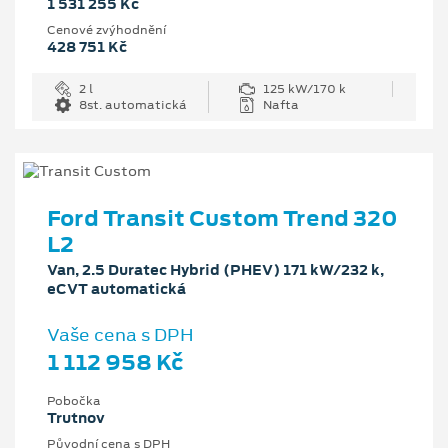
1 531 255 Kč
Cenové zvýhodnění
428 751 Kč
2 l
125 kW/170 k
8st. automatická
Nafta
Ford Transit Custom Trend 320
L2
Van, 2.5 Duratec Hybrid (PHEV) 171 kW/232 k,
eCVT automatická
Vaše cena s DPH
1 112 958 Kč
Pobočka
Trutnov
Původní cena s DPH