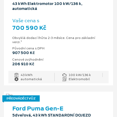
43 kWh Elektromotor 100 kW/136 k,
automatická
Vaše cena s
700 590 Kč
Obvyklá dodací lhůta 2-3 měsíce. Cena pro základní
1
verzi.
Původní cena s DPH
907 500 Kč
Cenové zvýhodnění
206 910 Kč
43 kWh
100 kW/136 k
automatická
Elektromobil
PŘEDVÁDĚCÍ VŮZ
Ford Puma Gen-E
5dveřová, 43 kWh STANDARDNÍ DOJEZD