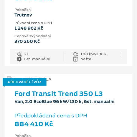
Pobočka
Trutnov
Původní cena s DPH
1 248 962 Kč
Cenové zvýhodnění
370 260 Kč
2 l
100 kW/136 k
6st. manuální
Nafta
PŘEDVÁDĚCÍ VŮZ
Ford Transit Trend 350 L3
Van, 2.0 EcoBlue 96 kW/130 k, 6st. manuální
Předpokládaná cena s DPH
884 410 Kč
Pobočka