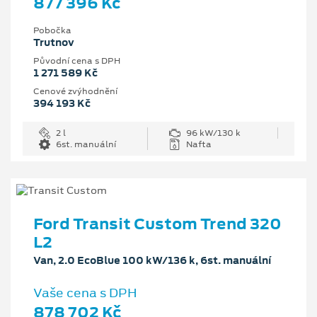
877 396 Kč
Pobočka
Trutnov
Původní cena s DPH
1 271 589 Kč
Cenové zvýhodnění
394 193 Kč
2 l
96 kW/130 k
6st. manuální
Nafta
Ford Transit Custom Trend 320
L2
Van, 2.0 EcoBlue 100 kW/136 k, 6st. manuální
Vaše cena s DPH
878 702 Kč