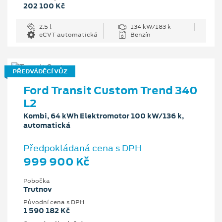
202 100 Kč
2.5 l
134 kW/183 k
eCVT automatická
Benzín
PŘEDVÁDĚCÍ VŮZ
Ford Transit Custom Trend 340
L2
Kombi, 64 kWh Elektromotor 100 kW/136 k,
automatická
Předpokládaná cena s DPH
999 900 Kč
Pobočka
Trutnov
Původní cena s DPH
1 590 182 Kč