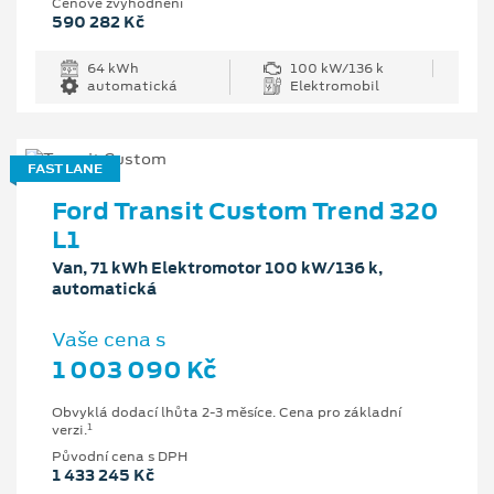
Cenové zvýhodnění
590 282 Kč
64 kWh
100 kW/136 k
automatická
Elektromobil
FAST LANE
Ford Transit Custom Trend 320
L1
Van, 71 kWh Elektromotor 100 kW/136 k,
automatická
Vaše cena s
1 003 090 Kč
Obvyklá dodací lhůta 2-3 měsíce. Cena pro základní
1
verzi.
Původní cena s DPH
1 433 245 Kč