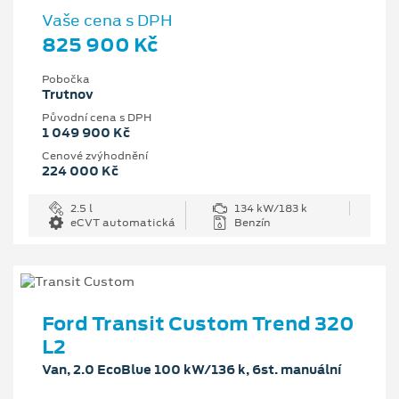
Vaše cena s DPH
825 900 Kč
Pobočka
Trutnov
Původní cena s DPH
1 049 900 Kč
Cenové zvýhodnění
224 000 Kč
2.5 l
134 kW/183 k
eCVT automatická
Benzín
Ford Transit Custom Trend 320
L2
Van, 2.0 EcoBlue 100 kW/136 k, 6st. manuální