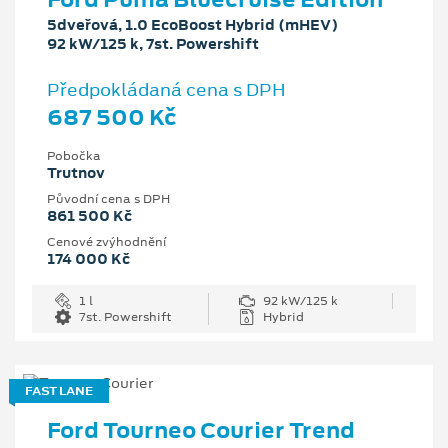
5dveřová, 1.0 EcoBoost Hybrid (mHEV)
92 kW/125 k, 7st. Powershift
Předpokládaná cena s DPH
687 500 Kč
Pobočka
Trutnov
Původní cena s DPH
861 500 Kč
Cenové zvýhodnění
174 000 Kč
1 l
92 kW/125 k
7st. Powershift
Hybrid
FAST LANE
Ford Tourneo Courier Trend