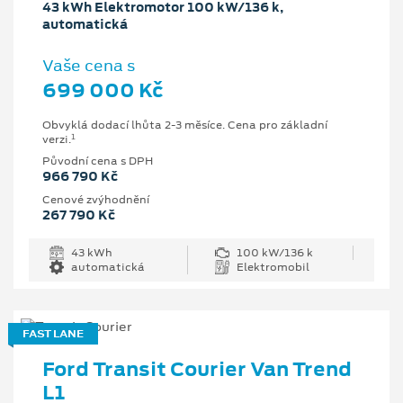
43 kWh Elektromotor 100 kW/136 k,
automatická
Vaše cena s
699 000 Kč
Obvyklá dodací lhůta 2-3 měsíce. Cena pro základní
1
verzi.
Původní cena s DPH
966 790 Kč
Cenové zvýhodnění
267 790 Kč
43 kWh
100 kW/136 k
automatická
Elektromobil
FAST LANE
Ford Transit Courier Van Trend
L1