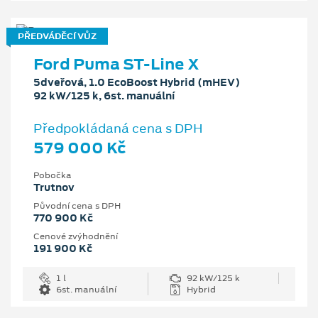
PŘEDVÁDĚCÍ VŮZ
Ford Puma ST-Line X
5dveřová, 1.0 EcoBoost Hybrid (mHEV)
92 kW/125 k, 6st. manuální
Předpokládaná cena s DPH
579 000 Kč
Pobočka
Trutnov
Původní cena s DPH
770 900 Kč
Cenové zvýhodnění
191 900 Kč
1 l
92 kW/125 k
6st. manuální
Hybrid