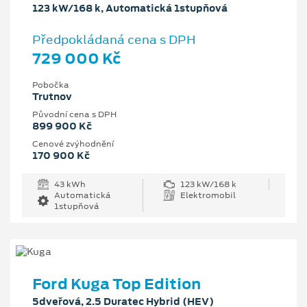
123 kW/168 k, Automatická 1stupňová
Předpokládaná cena s DPH
729 000 Kč
Pobočka
Trutnov
Původní cena s DPH
899 900 Kč
Cenové zvýhodnění
170 900 Kč
43 kWh
123 kW/168 k
Automatická
Elektromobil
1stupňová
Ford Kuga Top Edition
5dveřová, 2.5 Duratec Hybrid (HEV)