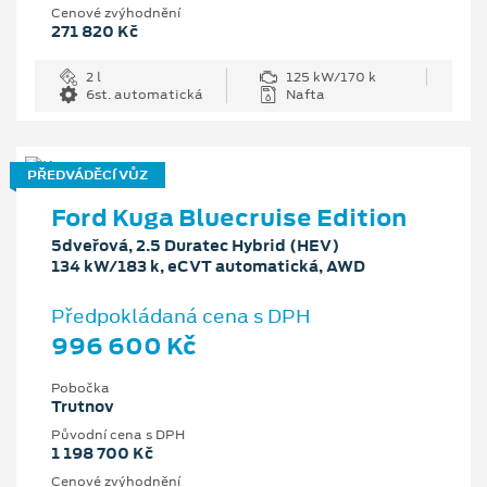
Cenové zvýhodnění
271 820 Kč
2 l
125 kW/170 k
6st. automatická
Nafta
PŘEDVÁDĚCÍ VŮZ
Ford Kuga Bluecruise Edition
5dveřová, 2.5 Duratec Hybrid (HEV)
134 kW/183 k, eCVT automatická, AWD
Předpokládaná cena s DPH
996 600 Kč
Pobočka
Trutnov
Původní cena s DPH
1 198 700 Kč
Cenové zvýhodnění