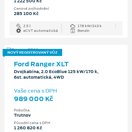
1 222 500 Kč
Cenové zvýhodnění
285 100 Kč
2.5 l
178 kW/243 k
eCVT automatická
Benzín
NOVÝ REGISTROVANÝ VŮZ
Ford Ranger XLT
Dvojkabina, 2.0 EcoBlue 125 kW/170 k,
6st. automatická, 4WD
Vaše cena s DPH
989 000 Kč
Pobočka
Trutnov
Původní cena s DPH
1 260 820 Kč