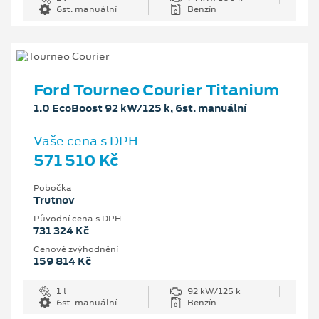
6st. manuální
Benzín
Ford Tourneo Courier Titanium
1.0 EcoBoost 92 kW/125 k, 6st. manuální
Vaše cena s DPH
571 510 Kč
Pobočka
Trutnov
Původní cena s DPH
731 324 Kč
Cenové zvýhodnění
159 814 Kč
1 l
92 kW/125 k
6st. manuální
Benzín