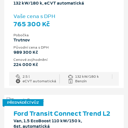
132 kW/180 k, eCVT automatická
Vaše cena s DPH
765 300 Kč
Pobočka
Trutnov
Původní cena s DPH
989 300 Kč
Cenové zvýhodnění
224 000 Kč
2.5 l
132 kW/180 k
eCVT automatická
Benzín
PŘEDVÁDĚCÍ VŮZ
Ford Transit Connect Trend L2
Van, 1.5 EcoBoost 110 kW/150 k,
6st. automatická