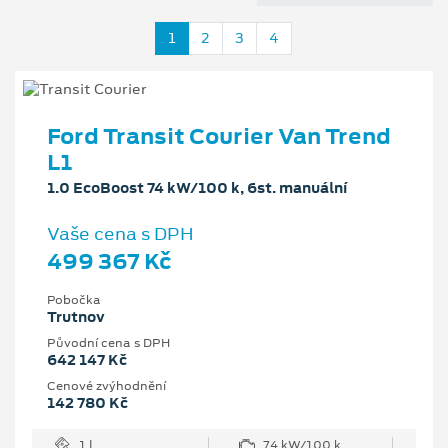
1
2
3
4
Ford Transit Courier Van Trend
L1
1.0 EcoBoost 74 kW/100 k, 6st. manuální
Vaše cena s DPH
499 367 Kč
Pobočka
Trutnov
Původní cena s DPH
642 147 Kč
Cenové zvýhodnění
142 780 Kč
1 l
74 kW/100 k