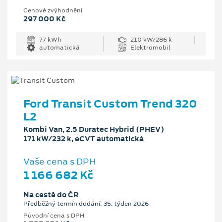
Cenové zvýhodnění
297 000 Kč
77 kWh
210 kW/286 k
automatická
Elektromobil
Ford Transit Custom Trend 320
L2
Kombi Van, 2.5 Duratec Hybrid (PHEV)
171 kW/232 k, eCVT automatická
Vaše cena s DPH
1 166 682 Kč
Na cestě do ČR
Předběžný termín dodání: 35. týden 2026
Původní cena s DPH