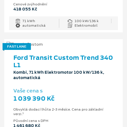
Cenové zvýhodnění
418 055 Kč
71 kWh
100 kW/136 k
automatická
Elektromobil
FAST LANE
Ford Transit Custom Trend 340
L1
Kombi, 71 kWh Elektromotor 100 kW/136 k,
automatická
Vaše cena s
1 039 390 Kč
Obvyklá dodací lhůta 2-3 měsíce. Cena pro základní
1
verzi.
Původní cena s DPH
1 461 680 Kč