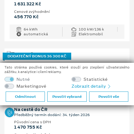
1 631 322 Kč
Cenové zvýhodnění
456 770 Kč
64 kWh
100 kW/136 k
automatická
Elektromobil
DODATEČNÝ BONUS 36 300 KČ
Ford Tourneo Custom Active L1
Tato stránka používá cookies, které slouží pro zlepšení uživatelského
zážitku, k analytice i cílení reklamy.
2.0 EcoBlue 110 kW/150 k, 6st. manuální
Nutné
Statistické
Marketingové
Zobrazit detaily
Vaše cena s DPH
1 162 205 Kč
Odmítnout
Povolit vybrané
Povolit vše
Na cestě do ČR
Předběžný termín dodání: 34. týden 2026
Původní cena s DPH
1 470 755 Kč