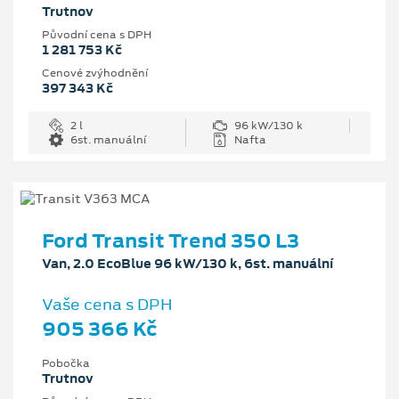
Trutnov
Původní cena s DPH
1 281 753 Kč
Cenové zvýhodnění
397 343 Kč
2 l
96 kW/130 k
6st. manuální
Nafta
Ford Transit Trend 350 L3
Van, 2.0 EcoBlue 96 kW/130 k, 6st. manuální
Vaše cena s DPH
905 366 Kč
Pobočka
Trutnov