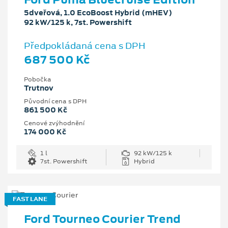
5dveřová, 1.0 EcoBoost Hybrid (mHEV)
92 kW/125 k, 7st. Powershift
Předpokládaná cena s DPH
687 500 Kč
Pobočka
Trutnov
Původní cena s DPH
861 500 Kč
Cenové zvýhodnění
174 000 Kč
1 l
92 kW/125 k
7st. Powershift
Hybrid
FAST LANE
Ford Tourneo Courier Trend