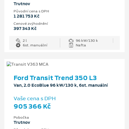
Trutnov
Původní cena s DPH
1 281 753 Kč
Cenové zvýhodnění
397 343 Kč
2 l
96 kW/130 k
6st. manuální
Nafta
Ford Transit Trend 350 L3
Van, 2.0 EcoBlue 96 kW/130 k, 6st. manuální
Vaše cena s DPH
905 366 Kč
Pobočka
Trutnov