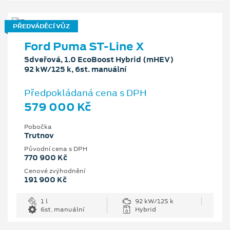
PŘEDVÁDĚCÍ VŮZ
Ford Puma ST-Line X
5dveřová, 1.0 EcoBoost Hybrid (mHEV)
92 kW/125 k, 6st. manuální
Předpokládaná cena s DPH
579 000 Kč
Pobočka
Trutnov
Původní cena s DPH
770 900 Kč
Cenové zvýhodnění
191 900 Kč
1 l
92 kW/125 k
6st. manuální
Hybrid