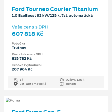
Ford Tourneo Courier Titanium
1.0 EcoBoost 92 kW/125 k, 7st. automatická
Vaše cena s DPH
607 818 Kč
Pobočka
Trutnov
Původní cena s DPH
815 782 Kč
Cenové zvýhodnění
207 964 Kč
1 l
92 kW/125 k
7st. automatická
Benzín