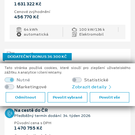
1 631 322 Kč
Cenové zvýhodnění
456 770 Kč
64 kWh
100 kW/136 k
automatická
Elektromobil
DODATEČNÝ BONUS 36 300 KČ
Ford Tourneo Custom Active L1
Tato stránka používá cookies, které slouží pro zlepšení uživatelského
zážitku, k analytice i cílení reklamy.
2.0 EcoBlue 110 kW/150 k, 6st. manuální
Nutné
Statistické
Marketingové
Zobrazit detaily
Vaše cena s DPH
1 162 205 Kč
Odmítnout
Povolit vybrané
Povolit vše
Na cestě do ČR
Předběžný termín dodání: 34. týden 2026
Původní cena s DPH
1 470 755 Kč