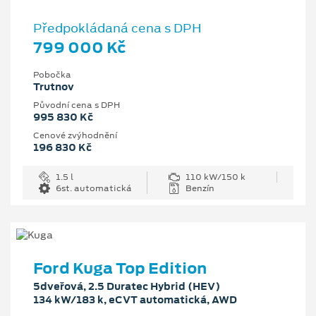
Předpokládaná cena s DPH
799 000 Kč
Pobočka
Trutnov
Původní cena s DPH
995 830 Kč
Cenové zvýhodnění
196 830 Kč
1.5 l
110 kW/150 k
6st. automatická
Benzín
Ford Kuga Top Edition
5dveřová, 2.5 Duratec Hybrid (HEV)
134 kW/183 k, eCVT automatická, AWD