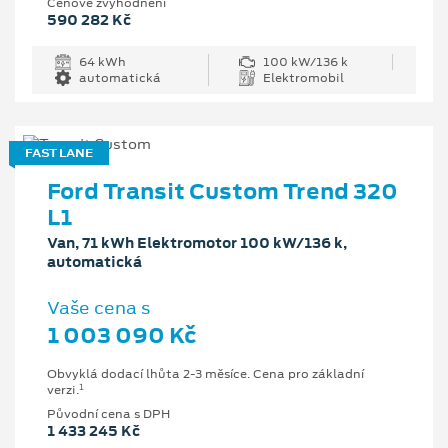
Cenové zvýhodnění
590 282 Kč
64 kWh
100 kW/136 k
automatická
Elektromobil
FAST LANE
Ford Transit Custom Trend 320
L1
Van, 71 kWh Elektromotor 100 kW/136 k,
automatická
Vaše cena s
1 003 090 Kč
Obvyklá dodací lhůta 2-3 měsíce. Cena pro základní
1
verzi.
Původní cena s DPH
1 433 245 Kč