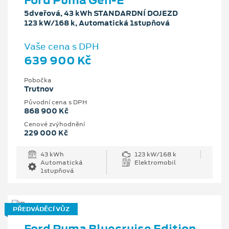
Ford Puma Gen-E
5dveřová, 43 kWh STANDARDNÍ DOJEZD
123 kW/168 k, Automatická 1stupňová
Vaše cena s DPH
639 900 Kč
Pobočka
Trutnov
Původní cena s DPH
868 900 Kč
Cenové zvýhodnění
229 000 Kč
43 kWh
123 kW/168 k
Automatická
Elektromobil
1stupňová
PŘEDVÁDĚCÍ VŮZ
Ford Puma Bluecruise Edition