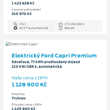
1 423 928 Kč
Cenové zvýhodnění
310 970 Kč
2.5 l
171 kW/232 k
eCVT automatická
Benzín
Elektrický Ford Capri Premium
5dveřová, 77 kWh prodloužený dojezd
210 kW/286 k, automatická
Vaše cena s DPH
1 128 900 Kč
Pobočka
Trutnov
Původní cena s DPH
1 425 900 Kč