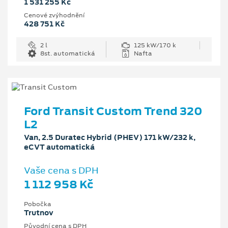
1 531 255 Kč
Cenové zvýhodnění
428 751 Kč
2 l
125 kW/170 k
8st. automatická
Nafta
Ford Transit Custom Trend 320
L2
Van, 2.5 Duratec Hybrid (PHEV) 171 kW/232 k,
eCVT automatická
Vaše cena s DPH
1 112 958 Kč
Pobočka
Trutnov
Původní cena s DPH