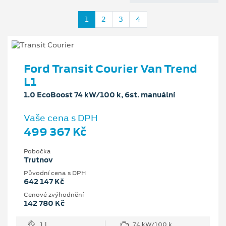
1
2
3
4
Ford Transit Courier Van Trend
L1
1.0 EcoBoost 74 kW/100 k, 6st. manuální
Vaše cena s DPH
499 367 Kč
Pobočka
Trutnov
Původní cena s DPH
642 147 Kč
Cenové zvýhodnění
142 780 Kč
1 l
74 kW/100 k