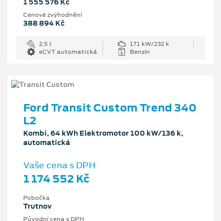
1 555 576 Kč
Cenové zvýhodnění
388 894 Kč
2.5 l
171 kW/232 k
eCVT automatická
Benzín
Ford Transit Custom Trend 340
L2
Kombi, 64 kWh Elektromotor 100 kW/136 k,
automatická
Vaše cena s DPH
1 174 552 Kč
Pobočka
Trutnov
Původní cena s DPH