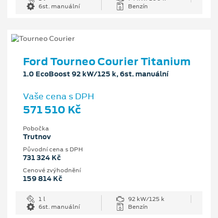
6st. manuální
Benzín
Ford Tourneo Courier Titanium
1.0 EcoBoost 92 kW/125 k, 6st. manuální
Vaše cena s DPH
571 510 Kč
Pobočka
Trutnov
Původní cena s DPH
731 324 Kč
Cenové zvýhodnění
159 814 Kč
1 l
92 kW/125 k
6st. manuální
Benzín