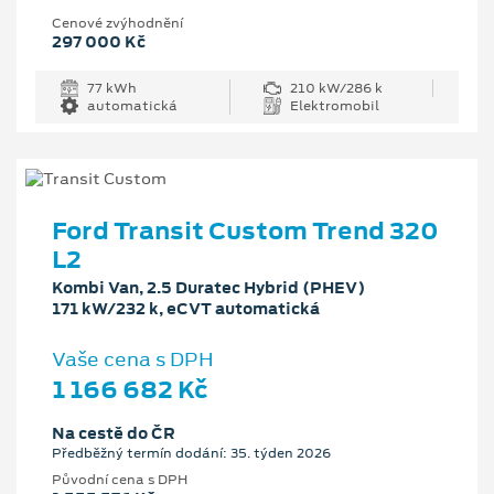
Cenové zvýhodnění
297 000 Kč
77 kWh
210 kW/286 k
automatická
Elektromobil
Ford Transit Custom Trend 320
L2
Kombi Van, 2.5 Duratec Hybrid (PHEV)
171 kW/232 k, eCVT automatická
Vaše cena s DPH
1 166 682 Kč
Na cestě do ČR
Předběžný termín dodání: 35. týden 2026
Původní cena s DPH