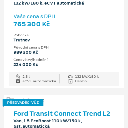
132 kW/180 k, eCVT automatická
Vaše cena s DPH
765 300 Kč
Pobočka
Trutnov
Původní cena s DPH
989 300 Kč
Cenové zvýhodnění
224 000 Kč
2.5 l
132 kW/180 k
eCVT automatická
Benzín
PŘEDVÁDĚCÍ VŮZ
Ford Transit Connect Trend L2
Van, 1.5 EcoBoost 110 kW/150 k,
6st. automatická