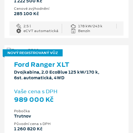
1 222 500 Kč
Cenové zvýhodnění
285 100 Kč
2.5 l
178 kW/243 k
eCVT automatická
Benzín
NOVÝ REGISTROVANÝ VŮZ
Ford Ranger XLT
Dvojkabina, 2.0 EcoBlue 125 kW/170 k,
6st. automatická, 4WD
Vaše cena s DPH
989 000 Kč
Pobočka
Trutnov
Původní cena s DPH
1 260 820 Kč