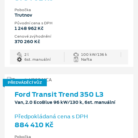
Pobočka
Trutnov
Původní cena s DPH
1 248 962 Kč
Cenové zvýhodnění
370 260 Kč
2 l
100 kW/136 k
6st. manuální
Nafta
PŘEDVÁDĚCÍ VŮZ
Ford Transit Trend 350 L3
Van, 2.0 EcoBlue 96 kW/130 k, 6st. manuální
Předpokládaná cena s DPH
884 410 Kč
Pobočka