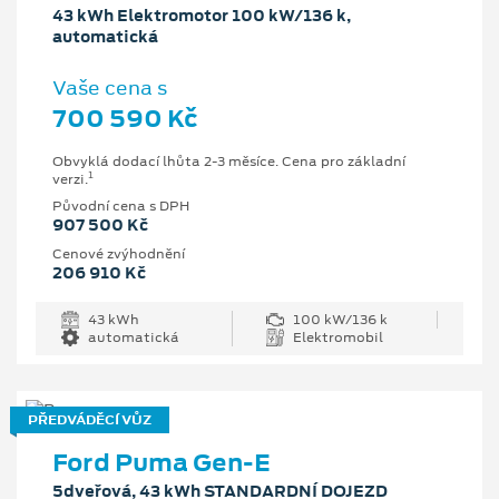
43 kWh Elektromotor 100 kW/136 k,
automatická
Vaše cena s
700 590 Kč
Obvyklá dodací lhůta 2-3 měsíce. Cena pro základní
1
verzi.
Původní cena s DPH
907 500 Kč
Cenové zvýhodnění
206 910 Kč
43 kWh
100 kW/136 k
automatická
Elektromobil
PŘEDVÁDĚCÍ VŮZ
Ford Puma Gen-E
5dveřová, 43 kWh STANDARDNÍ DOJEZD