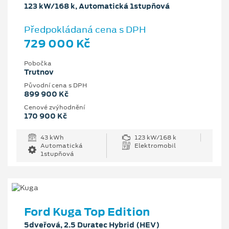
123 kW/168 k, Automatická 1stupňová
Předpokládaná cena s DPH
729 000 Kč
Pobočka
Trutnov
Původní cena s DPH
899 900 Kč
Cenové zvýhodnění
170 900 Kč
43 kWh
123 kW/168 k
Automatická
Elektromobil
1stupňová
Ford Kuga Top Edition
5dveřová, 2.5 Duratec Hybrid (HEV)