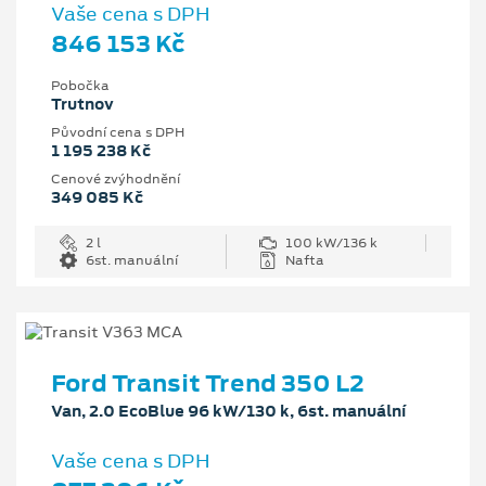
Vaše cena s DPH
846 153 Kč
Pobočka
Trutnov
Původní cena s DPH
1 195 238 Kč
Cenové zvýhodnění
349 085 Kč
2 l
100 kW/136 k
6st. manuální
Nafta
Ford Transit Trend 350 L2
Van, 2.0 EcoBlue 96 kW/130 k, 6st. manuální
Vaše cena s DPH