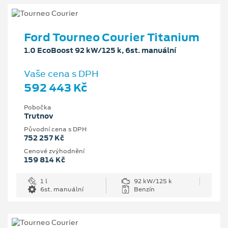
Ford Tourneo Courier Titanium
1.0 EcoBoost 92 kW/125 k, 6st. manuální
Vaše cena s DPH
592 443 Kč
Pobočka
Trutnov
Původní cena s DPH
752 257 Kč
Cenové zvýhodnění
159 814 Kč
1 l
92 kW/125 k
6st. manuální
Benzín