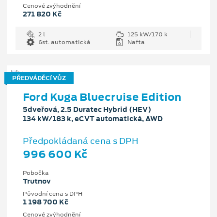
Cenové zvýhodnění
271 820 Kč
2 l
125 kW/170 k
6st. automatická
Nafta
PŘEDVÁDĚCÍ VŮZ
Ford Kuga Bluecruise Edition
5dveřová, 2.5 Duratec Hybrid (HEV)
134 kW/183 k, eCVT automatická, AWD
Předpokládaná cena s DPH
996 600 Kč
Pobočka
Trutnov
Původní cena s DPH
1 198 700 Kč
Cenové zvýhodnění