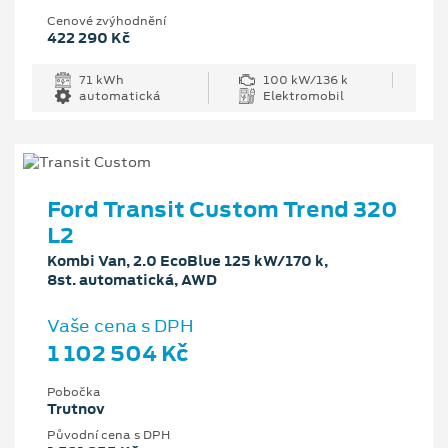
Cenové zvýhodnění
422 290 Kč
71 kWh
100 kW/136 k
automatická
Elektromobil
Ford Transit Custom Trend 320
L2
Kombi Van, 2.0 EcoBlue 125 kW/170 k,
8st. automatická, AWD
Vaše cena s DPH
1 102 504 Kč
Pobočka
Trutnov
Původní cena s DPH