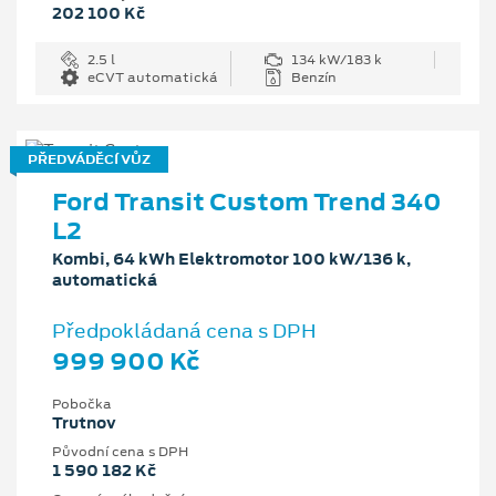
202 100 Kč
2.5 l
134 kW/183 k
eCVT automatická
Benzín
PŘEDVÁDĚCÍ VŮZ
Ford Transit Custom Trend 340
L2
Kombi, 64 kWh Elektromotor 100 kW/136 k,
automatická
Předpokládaná cena s DPH
999 900 Kč
Pobočka
Trutnov
Původní cena s DPH
1 590 182 Kč