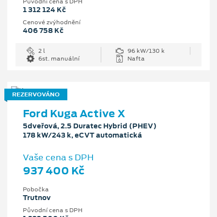
Původní cena s DPH
1 312 124 Kč
Cenové zvýhodnění
406 758 Kč
2 l
96 kW/130 k
6st. manuální
Nafta
REZERVOVÁNO
Ford Kuga Active X
5dveřová, 2.5 Duratec Hybrid (PHEV)
178 kW/243 k, eCVT automatická
Vaše cena s DPH
937 400 Kč
Pobočka
Trutnov
Původní cena s DPH