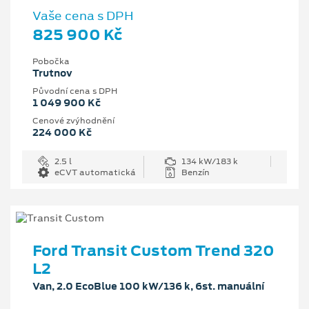
Vaše cena s DPH
825 900 Kč
Pobočka
Trutnov
Původní cena s DPH
1 049 900 Kč
Cenové zvýhodnění
224 000 Kč
2.5 l
134 kW/183 k
eCVT automatická
Benzín
Ford Transit Custom Trend 320
L2
Van, 2.0 EcoBlue 100 kW/136 k, 6st. manuální