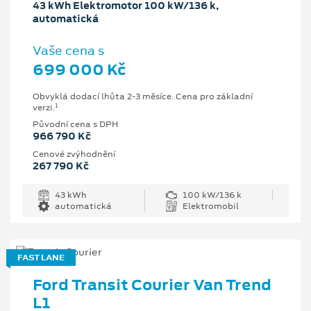
43 kWh Elektromotor 100 kW/136 k,
automatická
Vaše cena s
699 000 Kč
Obvyklá dodací lhůta 2-3 měsíce. Cena pro základní
1
verzi.
Původní cena s DPH
966 790 Kč
Cenové zvýhodnění
267 790 Kč
43 kWh
100 kW/136 k
automatická
Elektromobil
FAST LANE
Ford Transit Courier Van Trend
L1