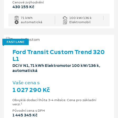
Cenové zvýhodnění
430 155 Kč
71 kWh
100 kW/136 k
automatická
Elektromobil
FAST LANE
Ford Transit Custom Trend 320
L1
DCiV N1, 71 kWh Elektromotor 100 kW/136 k,
automatická
Vaše cena s
1 027 290 Kč
Obvyklá dodací lhůta 3-4 měsíce. Cena pro základní
1
verzi.
Původní cena s DPH
1 445 345 Kč