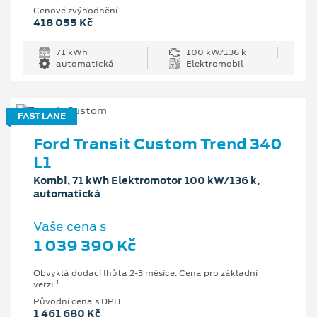
Cenové zvýhodnění
418 055 Kč
71 kWh
100 kW/136 k
automatická
Elektromobil
FAST LANE
Ford Transit Custom Trend 340
L1
Kombi, 71 kWh Elektromotor 100 kW/136 k,
automatická
Vaše cena s
1 039 390 Kč
Obvyklá dodací lhůta 2-3 měsíce. Cena pro základní
1
verzi.
Původní cena s DPH
1 461 680 Kč