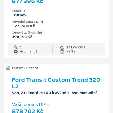
877 396 Kč
Pobočka
Trutnov
Původní cena s DPH
1 271 589 Kč
Cenové zvýhodnění
394 193 Kč
2 l
96 kW/130 k
6st. manuální
Nafta
Ford Transit Custom Trend 320
L2
Van, 2.0 EcoBlue 100 kW/136 k, 6st. manuální
Vaše cena s DPH
878 702 Kč