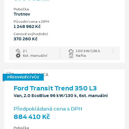
Pobočka
Trutnov
Původní cena s DPH
1 248 962 Kč
Cenové zvýhodnění
370 260 Kč
2 l
100 kW/136 k
6st. manuální
Nafta
PŘEDVÁDĚCÍ VŮZ
Ford Transit Trend 350 L3
Van, 2.0 EcoBlue 96 kW/130 k, 6st. manuální
Předpokládaná cena s DPH
884 410 Kč
Pobočka