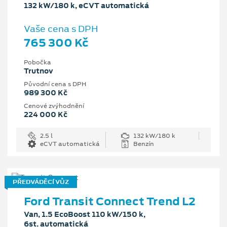
132 kW/180 k, eCVT automatická
Vaše cena s DPH
765 300 Kč
Pobočka
Trutnov
Původní cena s DPH
989 300 Kč
Cenové zvýhodnění
224 000 Kč
2.5 l
132 kW/180 k
eCVT automatická
Benzín
PŘEDVÁDĚCÍ VŮZ
Ford Transit Connect Trend L2
Van, 1.5 EcoBoost 110 kW/150 k,
6st. automatická