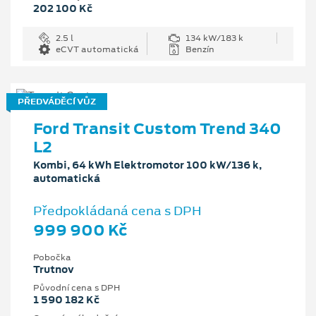
202 100 Kč
2.5 l
134 kW/183 k
eCVT automatická
Benzín
PŘEDVÁDĚCÍ VŮZ
Ford Transit Custom Trend 340
L2
Kombi, 64 kWh Elektromotor 100 kW/136 k,
automatická
Předpokládaná cena s DPH
999 900 Kč
Pobočka
Trutnov
Původní cena s DPH
1 590 182 Kč