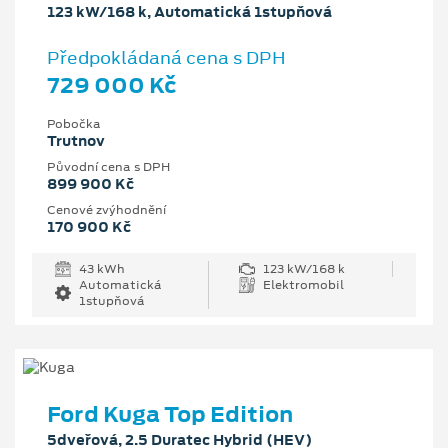
123 kW/168 k, Automatická 1stupňová
Předpokládaná cena s DPH
729 000 Kč
Pobočka
Trutnov
Původní cena s DPH
899 900 Kč
Cenové zvýhodnění
170 900 Kč
43 kWh
123 kW/168 k
Automatická
Elektromobil
1stupňová
Ford Kuga Top Edition
5dveřová, 2.5 Duratec Hybrid (HEV)