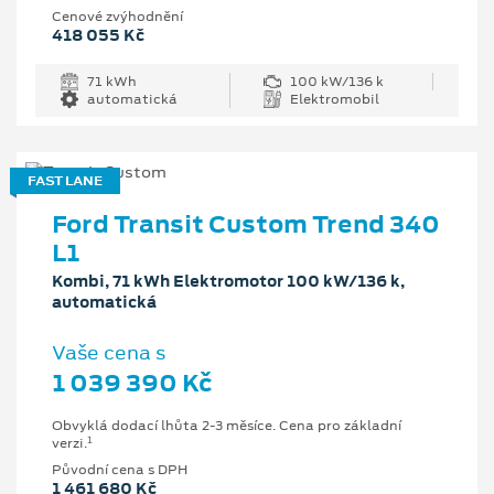
Cenové zvýhodnění
418 055 Kč
71 kWh
100 kW/136 k
automatická
Elektromobil
FAST LANE
Ford Transit Custom Trend 340
L1
Kombi, 71 kWh Elektromotor 100 kW/136 k,
automatická
Vaše cena s
1 039 390 Kč
Obvyklá dodací lhůta 2-3 měsíce. Cena pro základní
1
verzi.
Původní cena s DPH
1 461 680 Kč