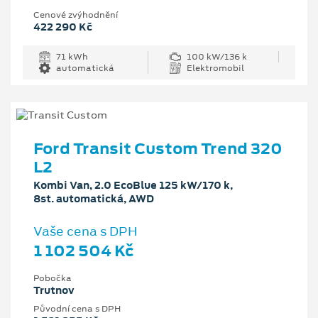
Cenové zvýhodnění
422 290 Kč
71 kWh
100 kW/136 k
automatická
Elektromobil
Ford Transit Custom Trend 320
L2
Kombi Van, 2.0 EcoBlue 125 kW/170 k,
8st. automatická, AWD
Vaše cena s DPH
1 102 504 Kč
Pobočka
Trutnov
Původní cena s DPH