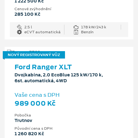
1 222 500 Kč
Cenové zvýhodnění
285 100 Kč
2.5 l
178 kW/243 k
eCVT automatická
Benzín
NOVÝ REGISTROVANÝ VŮZ
Ford Ranger XLT
Dvojkabina, 2.0 EcoBlue 125 kW/170 k,
6st. automatická, 4WD
Vaše cena s DPH
989 000 Kč
Pobočka
Trutnov
Původní cena s DPH
1 260 820 Kč