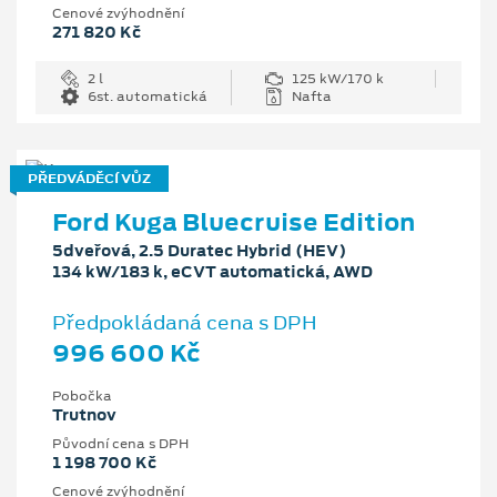
Cenové zvýhodnění
271 820 Kč
2 l
125 kW/170 k
6st. automatická
Nafta
PŘEDVÁDĚCÍ VŮZ
Ford Kuga Bluecruise Edition
5dveřová, 2.5 Duratec Hybrid (HEV)
134 kW/183 k, eCVT automatická, AWD
Předpokládaná cena s DPH
996 600 Kč
Pobočka
Trutnov
Původní cena s DPH
1 198 700 Kč
Cenové zvýhodnění