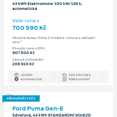
43 kWh Elektromotor 100 kW/136 k,
automatická
Vaše cena s
700 590 Kč
Obvyklá dodací lhůta 2-3 měsíce. Cena pro základní
1
verzi.
Původní cena s DPH
907 500 Kč
Cenové zvýhodnění
206 910 Kč
43 kWh
100 kW/136 k
automatická
Elektromobil
PŘEDVÁDĚCÍ VŮZ
Ford Puma Gen-E
5dveřová, 43 kWh STANDARDNÍ DOJEZD