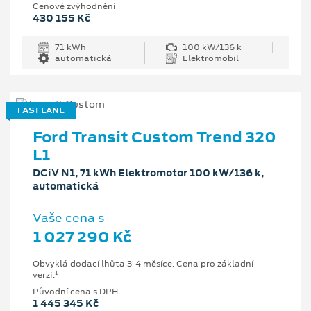
Cenové zvýhodnění
430 155 Kč
71 kWh
100 kW/136 k
automatická
Elektromobil
FAST LANE
Ford Transit Custom Trend 320
L1
DCiV N1, 71 kWh Elektromotor 100 kW/136 k,
automatická
Vaše cena s
1 027 290 Kč
Obvyklá dodací lhůta 3-4 měsíce. Cena pro základní
1
verzi.
Původní cena s DPH
1 445 345 Kč