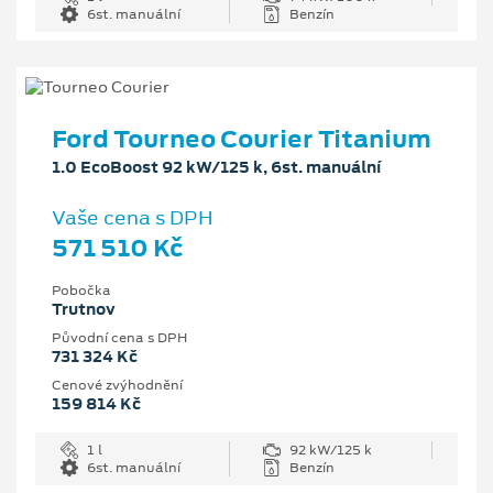
6st. manuální
Benzín
Ford Tourneo Courier Titanium
1.0 EcoBoost 92 kW/125 k, 6st. manuální
Vaše cena s DPH
571 510 Kč
Pobočka
Trutnov
Původní cena s DPH
731 324 Kč
Cenové zvýhodnění
159 814 Kč
1 l
92 kW/125 k
6st. manuální
Benzín