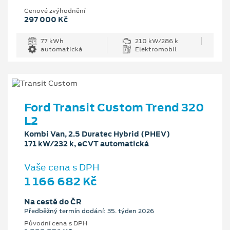
Cenové zvýhodnění
297 000 Kč
77 kWh
210 kW/286 k
automatická
Elektromobil
Ford Transit Custom Trend 320
L2
Kombi Van, 2.5 Duratec Hybrid (PHEV)
171 kW/232 k, eCVT automatická
Vaše cena s DPH
1 166 682 Kč
Na cestě do ČR
Předběžný termín dodání: 35. týden 2026
Původní cena s DPH