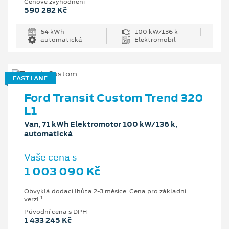
Cenové zvýhodnění
590 282 Kč
64 kWh
100 kW/136 k
automatická
Elektromobil
FAST LANE
Ford Transit Custom Trend 320
L1
Van, 71 kWh Elektromotor 100 kW/136 k,
automatická
Vaše cena s
1 003 090 Kč
Obvyklá dodací lhůta 2-3 měsíce. Cena pro základní
1
verzi.
Původní cena s DPH
1 433 245 Kč