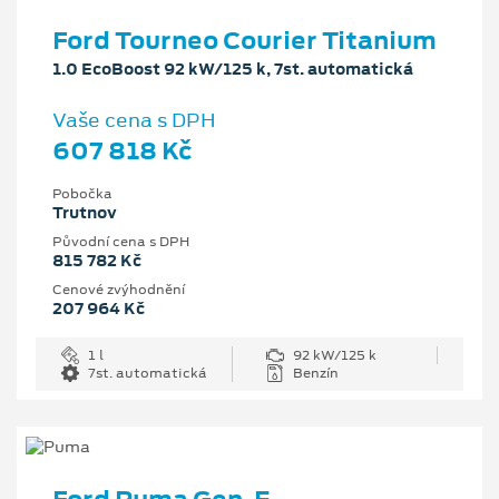
Ford Tourneo Courier Titanium
1.0 EcoBoost 92 kW/125 k, 7st. automatická
Vaše cena s DPH
607 818 Kč
Pobočka
Trutnov
Původní cena s DPH
815 782 Kč
Cenové zvýhodnění
207 964 Kč
1 l
92 kW/125 k
7st. automatická
Benzín