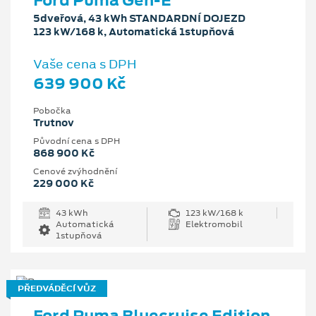
Ford Puma Gen-E
5dveřová, 43 kWh STANDARDNÍ DOJEZD
123 kW/168 k, Automatická 1stupňová
Vaše cena s DPH
639 900 Kč
Pobočka
Trutnov
Původní cena s DPH
868 900 Kč
Cenové zvýhodnění
229 000 Kč
43 kWh
123 kW/168 k
Automatická
Elektromobil
1stupňová
PŘEDVÁDĚCÍ VŮZ
Ford Puma Bluecruise Edition