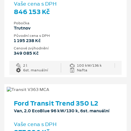
Vaše cena s DPH
846 153 Kč
Pobočka
Trutnov
Původní cena s DPH
1 195 238 Kč
Cenové zvýhodnění
349 085 Kč
2 l
100 kW/136 k
6st. manuální
Nafta
Ford Transit Trend 350 L2
Van, 2.0 EcoBlue 96 kW/130 k, 6st. manuální
Vaše cena s DPH