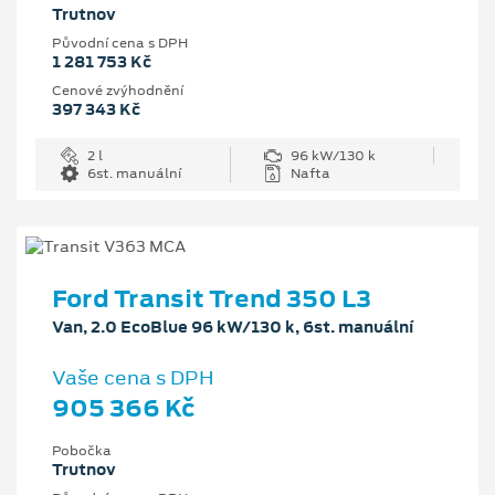
Trutnov
Původní cena s DPH
1 281 753 Kč
Cenové zvýhodnění
397 343 Kč
2 l
96 kW/130 k
6st. manuální
Nafta
Ford Transit Trend 350 L3
Van, 2.0 EcoBlue 96 kW/130 k, 6st. manuální
Vaše cena s DPH
905 366 Kč
Pobočka
Trutnov