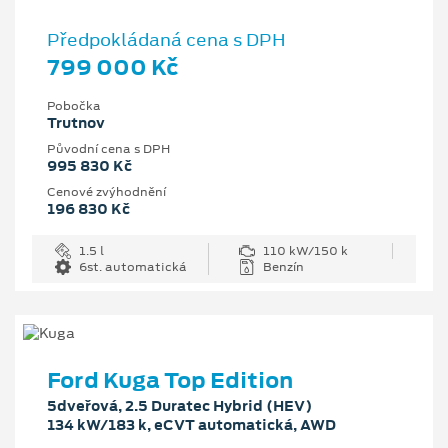
Předpokládaná cena s DPH
799 000 Kč
Pobočka
Trutnov
Původní cena s DPH
995 830 Kč
Cenové zvýhodnění
196 830 Kč
1.5 l
110 kW/150 k
6st. automatická
Benzín
Ford Kuga Top Edition
5dveřová, 2.5 Duratec Hybrid (HEV)
134 kW/183 k, eCVT automatická, AWD