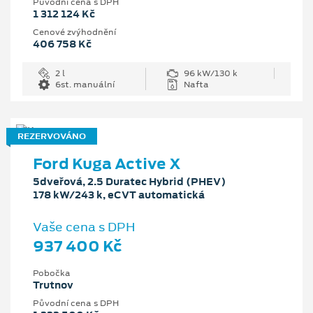
Původní cena s DPH
1 312 124 Kč
Cenové zvýhodnění
406 758 Kč
2 l
96 kW/130 k
6st. manuální
Nafta
REZERVOVÁNO
Ford Kuga Active X
5dveřová, 2.5 Duratec Hybrid (PHEV)
178 kW/243 k, eCVT automatická
Vaše cena s DPH
937 400 Kč
Pobočka
Trutnov
Původní cena s DPH