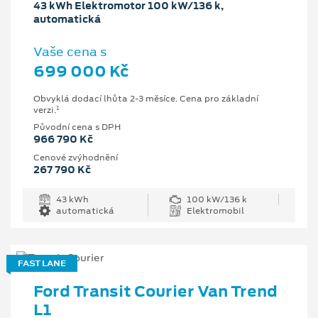
43 kWh Elektromotor 100 kW/136 k,
automatická
Vaše cena s
699 000 Kč
Obvyklá dodací lhůta 2-3 měsíce. Cena pro základní
1
verzi.
Původní cena s DPH
966 790 Kč
Cenové zvýhodnění
267 790 Kč
43 kWh
100 kW/136 k
automatická
Elektromobil
FAST LANE
Ford Transit Courier Van Trend
L1