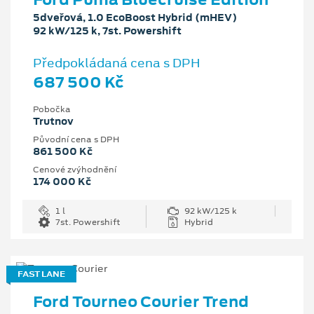
5dveřová, 1.0 EcoBoost Hybrid (mHEV)
92 kW/125 k, 7st. Powershift
Předpokládaná cena s DPH
687 500 Kč
Pobočka
Trutnov
Původní cena s DPH
861 500 Kč
Cenové zvýhodnění
174 000 Kč
1 l
92 kW/125 k
7st. Powershift
Hybrid
FAST LANE
Ford Tourneo Courier Trend