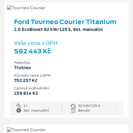
Ford Tourneo Courier Titanium
1.0 EcoBoost 92 kW/125 k, 6st. manuální
Vaše cena s DPH
592 443 Kč
Pobočka
Trutnov
Původní cena s DPH
752 257 Kč
Cenové zvýhodnění
159 814 Kč
1 l
92 kW/125 k
6st. manuální
Benzín