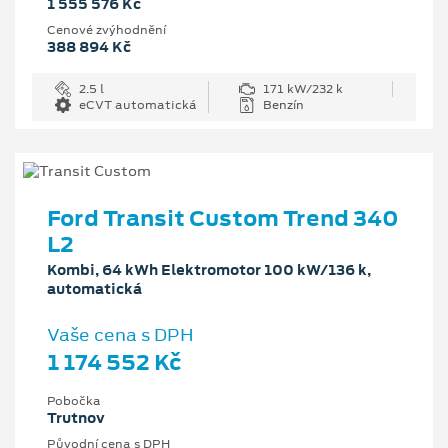
1 555 576 Kč
Cenové zvýhodnění
388 894 Kč
2.5 l
171 kW/232 k
eCVT automatická
Benzín
Ford Transit Custom Trend 340
L2
Kombi, 64 kWh Elektromotor 100 kW/136 k,
automatická
Vaše cena s DPH
1 174 552 Kč
Pobočka
Trutnov
Původní cena s DPH