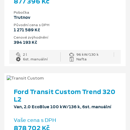
877 396 Kč
Pobočka
Trutnov
Původní cena s DPH
1 271 589 Kč
Cenové zvýhodnění
394 193 Kč
2 l
96 kW/130 k
6st. manuální
Nafta
Ford Transit Custom Trend 320
L2
Van, 2.0 EcoBlue 100 kW/136 k, 6st. manuální
Vaše cena s DPH
878 702 Kč