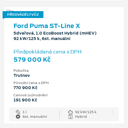
PŘEDVÁDĚCÍ VŮZ
Ford Puma ST-Line X
5dveřová, 1.0 EcoBoost Hybrid (mHEV)
92 kW/125 k, 6st. manuální
Předpokládaná cena s DPH
579 000 Kč
Pobočka
Trutnov
Původní cena s DPH
770 900 Kč
Cenové zvýhodnění
191 900 Kč
1 l
92 kW/125 k
6st. manuální
Hybrid