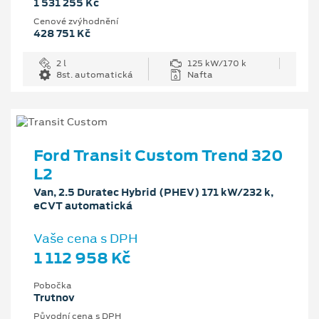
1 531 255 Kč
Cenové zvýhodnění
428 751 Kč
2 l
125 kW/170 k
8st. automatická
Nafta
Ford Transit Custom Trend 320
L2
Van, 2.5 Duratec Hybrid (PHEV) 171 kW/232 k,
eCVT automatická
Vaše cena s DPH
1 112 958 Kč
Pobočka
Trutnov
Původní cena s DPH