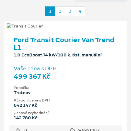
1
2
3
4
Ford Transit Courier Van Trend
L1
1.0 EcoBoost 74 kW/100 k, 6st. manuální
Vaše cena s DPH
499 367 Kč
Pobočka
Trutnov
Původní cena s DPH
642 147 Kč
Cenové zvýhodnění
142 780 Kč
1 l
74 kW/100 k