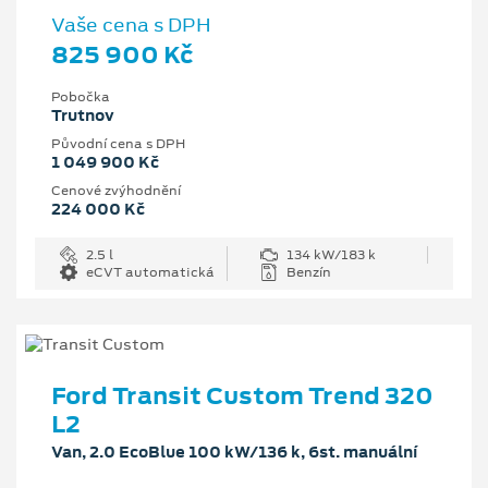
Vaše cena s DPH
825 900 Kč
Pobočka
Trutnov
Původní cena s DPH
1 049 900 Kč
Cenové zvýhodnění
224 000 Kč
2.5 l
134 kW/183 k
eCVT automatická
Benzín
Ford Transit Custom Trend 320
L2
Van, 2.0 EcoBlue 100 kW/136 k, 6st. manuální