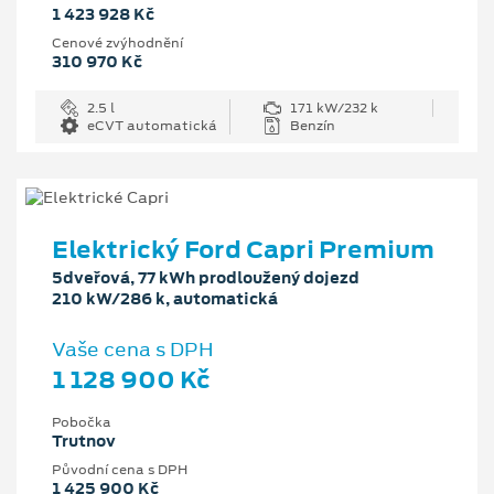
1 423 928 Kč
Cenové zvýhodnění
310 970 Kč
2.5 l
171 kW/232 k
eCVT automatická
Benzín
Elektrický Ford Capri Premium
5dveřová, 77 kWh prodloužený dojezd
210 kW/286 k, automatická
Vaše cena s DPH
1 128 900 Kč
Pobočka
Trutnov
Původní cena s DPH
1 425 900 Kč